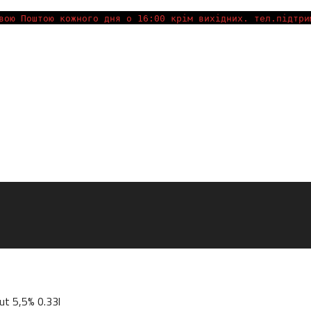
вою Поштою кожного дня о 16:00 крім вихідних. тел.підтри
ut 5,5% 0.33l