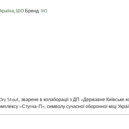
країна
,
ШО
Бренд:
IIIO
 Dry Stout, зварене в колаборації з ДП «Державне Київське 
омплексу «Стугна-П», символу сучасної оборонної міці Украї