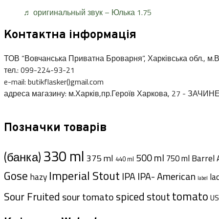
♬ оригинальный звук – Юлька 1.75
Контактна інформація
ТОВ “Вовчанська Приватна Броварня”, Харківська обл., м.В
тел.: 099-224-93-21
e-mail: butikflasker()gmail.com
адреса магазину: м.Харків,пр.Героїв Харкова, 27 - ЗАЧИН
Позначки товарів
330 ml
(банка)
500 ml
375 ml
Barrel 
750 ml
440 ml
Imperial Stout
Gose
IPA- American
IPA
hazy
la
label
tomato
Sour Fruited
spiced
stout
sour tomato
US