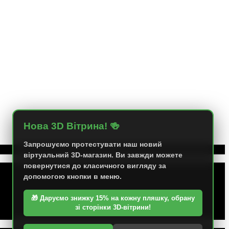
Нова 3D Вітрина! 🍻
Запрошуємо протестувати наш новий
віртуальний 3D-магазин. Ви завжди можете
повернутися до класичного вигляду за
допомогою кнопки в меню.
🎁 Даруємо знижку 15% на кожну пляшку, обрану
зі сторінки 3D-вітрини!