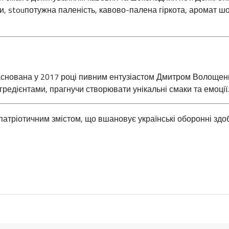
и, stouпотужна паленість, кавово-палена гіркота, аромат ш
снована у 2017 році пивним ентузіастом Дмитром Волощен
гредієнтами, прагнучи створювати унікальні смаки та емоції.
 патріотичним змістом, що вшановує українські оборонні здоб