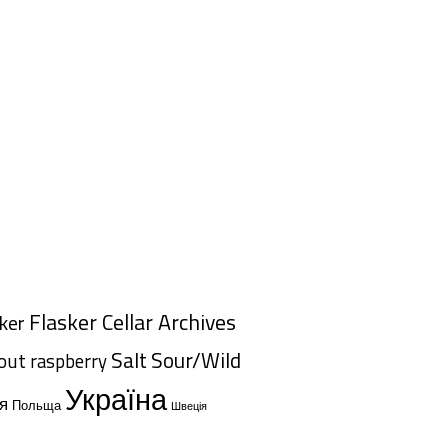
Flasker Cellar Archives
ker
Salt
Sour/Wild
tout
raspberry
Україна
я
Польща
Швеція