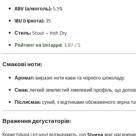
ABV (алкоголь):
5,5%
IBU (гіркота):
35
Стиль:
Stout – Irish Dry
Рейтинг на Untappd:
3,87 / 5
Смакові ноти:
Аромат:
виразні ноти кави та чорного шоколаду.
Смак:
легкий землистий хмелевий профіль, що допов
Післясмак:
сухий, з відтінками обсмаженого зерна та
Враження дегустаторів:
Користувачі Untappd відзначають, що
Stugna
має насичений