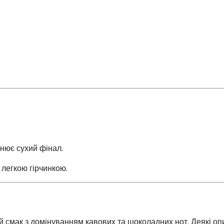
нює сухий фінал.
 легкою гірчинкою.
 смак з домінуванням кавових та шоколадних нот.
Деякі оп