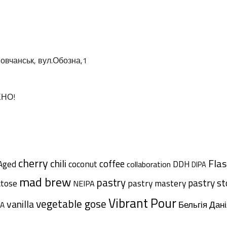
овчанськ, вул.Обозна,1
ЕНО!
cherry
chili
Flas
coffee
Aged
coconut
DDH
collaboration
DIPA
mad brew
pastry
pastry s
ctose
pastry mastery
NEIPA
Vibrant Pour
vegetable gose
vanilla
Дані
Бельгія
A