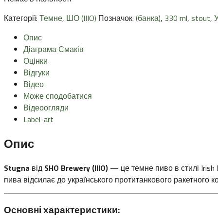
Категорії:
Темне
,
ШО (IIIO)
Позначок:
(банка)
,
330 ml
,
stout
,
У
Опис
Діаграма Смаків
Оцінки
Відгуки
Відео
Може сподобатися
Відеоогляди
Label-art
Опис
Stugna
від
SHO Brewery (IIIO)
— це темне пиво в стилі Irish
пива відсилає до українського протитанкового ракетного к
Основні характеристики: