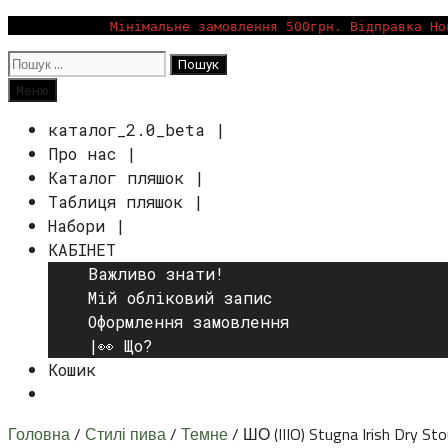
Перейти
Мінімальне замовлення 500грн. Відправка Но
до
Пошук:
вмісту
Пошук
Меню
каталог_2.0_beta |
Про нас |
Каталог пляшок |
Таблиця пляшок |
Набори |
КАБІНЕТ
Важливо знати!
Мій обліковий запис
Оформлення замовлення
|👀 Що?
Кошик
Пошук
Головна
/
Стилі пива
/
Темне
/ ШО (IIIO) Stugna Irish Dry Sto