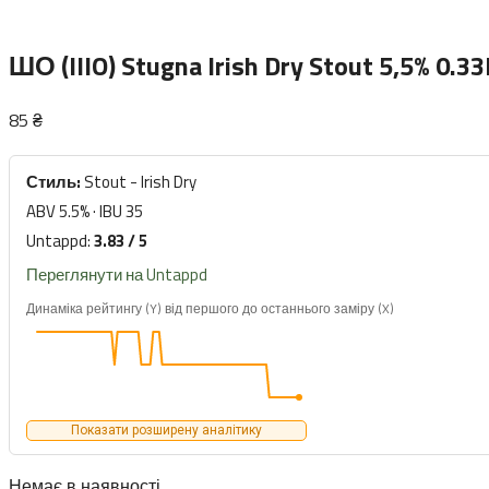
ШО (IIIO) Stugna Irish Dry Stout 5,5% 0.33
85
₴
Стиль:
Stout - Irish Dry
ABV 5.5% · IBU 35
Untappd:
3.83 / 5
Переглянути на Untappd
Динаміка рейтингу (Y) від першого до останнього заміру (X)
Показати розширену аналітику
Немає в наявності