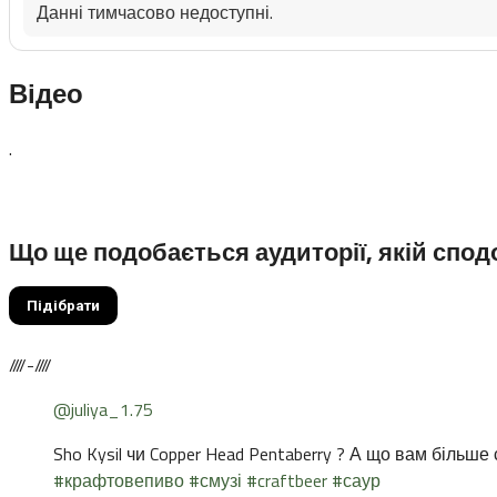
Данні тимчасово недоступні.
Відео
.
Що ще подобається аудиторії, якій спо
Підібрати
////-////
@juliya_1.75
Sho Kysil чи Copper Head Pentaberry ? А що вам більш
#крафтовепиво
#смузі
#craftbeer
#саур