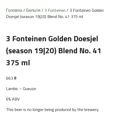
Головна
/
Бельгія
/
3 Fonteinen
/ 3 Fonteinen Golden
Doesjel (season 19|20) Blend No. 41 375 ml
3 Fonteinen Golden Doesjel
(season 19|20) Blend No. 41
375 ml
663
₴
Lambic – Gueuze
6% ABV
This beer is no longer being produced by the brewery.