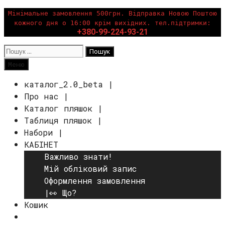
Перейти
Мінімальне замовлення 500грн. Відправка Новою Поштою
кожного дня о 16:00 крім вихідних. тел.підтримки:
до
+380-99-224-93-21
вмісту
Пошук:
Пошук
Меню
каталог_2.0_beta |
Про нас |
Каталог пляшок |
Таблиця пляшок |
Набори |
КАБІНЕТ
Важливо знати!
Мій обліковий запис
Оформлення замовлення
|👀 Що?
Кошик
Пошук