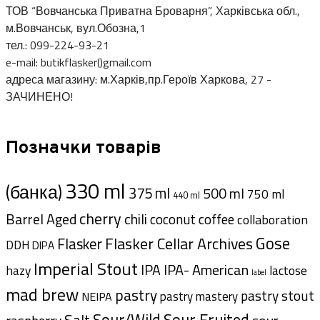
ТОВ “Вовчанська Приватна Броварня”, Харківська обл.,
м.Вовчанськ, вул.Обозна,1
тел.: 099-224-93-21
e-mail: butikflasker()gmail.com
адреса магазину: м.Харків,пр.Героїв Харкова, 27 -
ЗАЧИНЕНО!
Позначки товарів
330 ml
(банка)
375 ml
500 ml
750 ml
440 ml
cherry
Barrel Aged
chili
coffee
coconut
collaboration
Gose
Flasker Cellar Archives
Flasker
DDH
DIPA
Imperial Stout
IPA- American
IPA
hazy
lactose
label
mad brew
pastry
pastry stout
pastry mastery
NEIPA
Sour/Wild
Sour Fruited
Salt