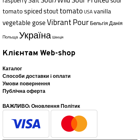
sour
raspberry
tomato
spiced
tomato
stout
vanilla
USA
Vibrant Pour
vegetable gose
Данія
Бельгія
Україна
Польща
Швеція
Клієнтам Web-shop
Каталог
Способи доставки i оплати
Умови повернення
Публічна оферта
ВАЖЛИВО: Оновлення Політик