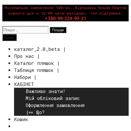
Перейти
Мінімальне замовлення 500грн. Відправка Новою Поштою
кожного дня о 16:00 крім вихідних. тел.підтримки:
до
+380-99-224-93-21
вмісту
Пошук:
Пошук
Меню
каталог_2.0_beta |
Про нас |
Каталог пляшок |
Таблиця пляшок |
Набори |
КАБІНЕТ
Важливо знати!
Мій обліковий запис
Оформлення замовлення
|👀 Що?
Кошик
Пошук