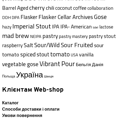
cherry
Barrel Aged
chili
coffee
coconut
collaboration
Gose
Flasker Cellar Archives
Flasker
DDH
DIPA
Imperial Stout
IPA- American
IPA
hazy
lactose
label
mad brew
pastry
pastry stout
pastry mastery
NEIPA
Sour/Wild
Sour Fruited
Salt
sour
raspberry
tomato
spiced
stout
tomato
vanilla
USA
Vibrant Pour
vegetable gose
Данія
Бельгія
Україна
Польща
Швеція
Клієнтам Web-shop
Каталог
Способи доставки i оплати
Умови повернення