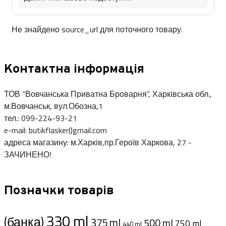
Не знайдено source_url для поточного товару.
Контактна інформація
ТОВ “Вовчанська Приватна Броварня”, Харківська обл.,
м.Вовчанськ, вул.Обозна,1
тел.: 099-224-93-21
e-mail: butikflasker()gmail.com
адреса магазину: м.Харків,пр.Героїв Харкова, 27 -
ЗАЧИНЕНО!
Позначки товарів
330 ml
(банка)
375 ml
500 ml
750 ml
440 ml