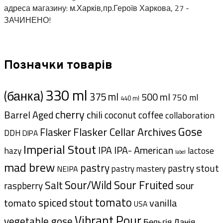
адреса магазину: м.Харків,пр.Героїв Харкова, 27 -
ЗАЧИНЕНО!
Позначки товарів
330 ml
(банка)
375 ml
500 ml
750 ml
440 ml
cherry
Barrel Aged
chili
coffee
coconut
collaboration
Gose
Flasker Cellar Archives
Flasker
DDH
DIPA
Imperial Stout
IPA- American
IPA
hazy
lactose
label
mad brew
pastry
pastry stout
pastry mastery
NEIPA
Sour/Wild
Sour Fruited
Salt
sour
raspberry
tomato
spiced
tomato
stout
vanilla
USA
Vibrant Pour
vegetable gose
Данія
Бельгія