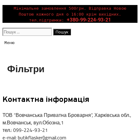
Перейти
Мінімальне замовлення 500грн. Відправка Новою
Поштою кожного дня о 16:00 крім вихідних.
до
+380-99-224-93-21
тел.підтримки:
вмісту
Пошук:
Меню
Фільтри
Контактна інформація
ТОВ “Вовчанська Приватна Броварня”, Харківська обл.,
м.Вовчанськ, вул.Обозна,1
тел.: 099-224-93-21
e-mail: butikflasker()gmail.com