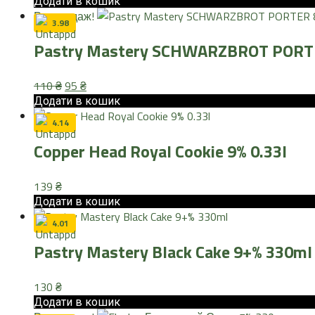
ціна:
ціна:
Додати в кошик
Розпродаж!
125 ₴.
110 ₴.
3.98
Pastry Mastery SCHWARZBROT PORT
Оригінальна
Поточна
110
₴
95
₴
ціна:
ціна:
Додати в кошик
110 ₴.
95 ₴.
4.14
Copper Head Royal Cookie 9% 0.33l
139
₴
Додати в кошик
4.01
Pastry Mastery Black Cake 9+% 330ml
130
₴
Додати в кошик