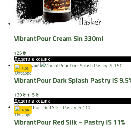
VibrantPour Cream Sin 330ml
125
₴
Додати в кошик
Розпродаж!
4.02
VibrantPour Dark Splash Pastry IS 9.5
Оригінальна
Поточна
139
₴
115
₴
ціна:
ціна:
Додати в кошик
139 ₴.
115 ₴.
4.09
VibrantPour Red Silk – Pastry IS 11%