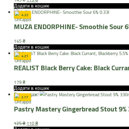
ціна:
ціна:
Додати в кошик
145 ₴.
119 ₴.
4.22
MUZA ENDORPHINE- Smoothie Sour 6%
145
₴
Додати в кошик
4.21
REALIST Black Berry Cake: Black Curran
179
₴
Додати в кошик
Розпродаж!
3.77
Pastry Mastery Gingerbread Stout 9%
Оригінальна
Поточна
125
₴
110
₴