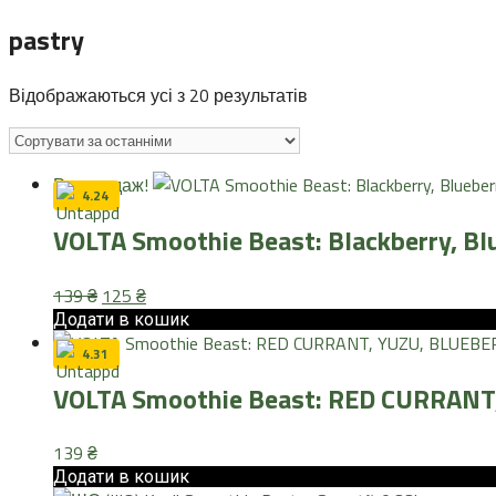
pastry
Sorted
Відображаються усі з 20 результатів
by
latest
Розпродаж!
4.24
VOLTA Smoothie Beast: Blackberry, B
Оригінальна
Поточна
139
₴
125
₴
ціна:
ціна:
Додати в кошик
139 ₴.
125 ₴.
4.31
VOLTA Smoothie Beast: RED CURRAN
139
₴
Додати в кошик