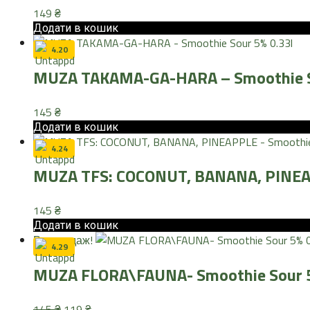
149
₴
Додати в кошик
4.20
MUZA TAKAMA-GA-HARA – Smoothie So
145
₴
Додати в кошик
4.24
MUZA TFS: COCONUT, BANANA, PINEAP
145
₴
Додати в кошик
Розпродаж!
4.29
MUZA FLORA\FAUNA- Smoothie Sour 5
Оригінальна
Поточна
145
₴
119
₴