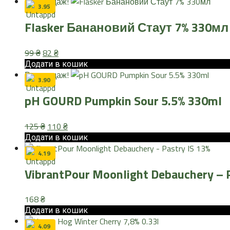
Розпродаж!
3.95
Flasker Банановий Стаут 7% 330мл
Оригінальна
Поточна
99
₴
82
₴
ціна:
ціна:
Додати в кошик
Розпродаж!
99 ₴.
82 ₴.
3.90
pH GOURD Pumpkin Sour 5.5% 330ml
Оригінальна
Поточна
125
₴
110
₴
ціна:
ціна:
Додати в кошик
125 ₴.
110 ₴.
4.19
VibrantPour Moonlight Debauchery – P
168
₴
Додати в кошик
4.09