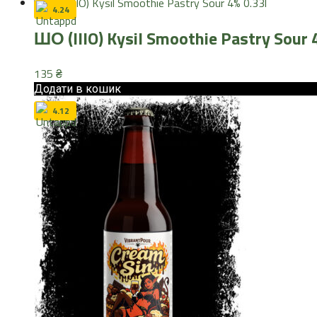
4.24
ШО (IIIO) Kysil Smoothie Pastry Sour 
135
₴
Додати в кошик
4.12