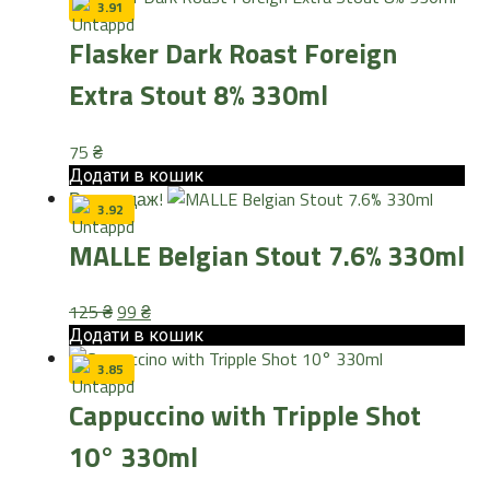
3.91
Flasker Dark Roast Foreign
Extra Stout 8% 330ml
75
₴
Додати в кошик
Розпродаж!
3.92
MALLE Belgian Stout 7.6% 330ml
Оригінальна
Поточна
125
₴
99
₴
ціна:
ціна:
Додати в кошик
125 ₴.
99 ₴.
3.85
Cappuccino with Tripple Shot
10° 330ml