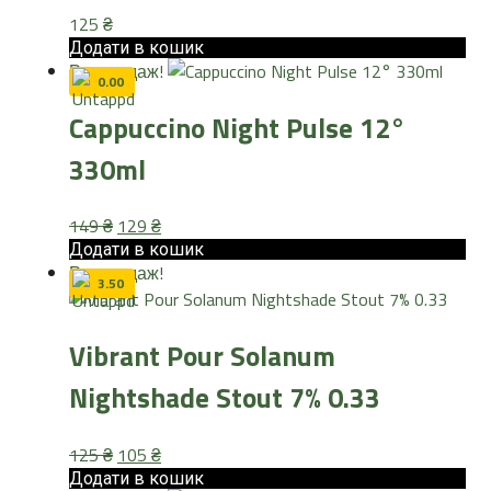
125
₴
Додати в кошик
Розпродаж!
0.00
Cappuccino Night Pulse 12°
330ml
Оригінальна
Поточна
149
₴
129
₴
ціна:
ціна:
Додати в кошик
Розпродаж!
149 ₴.
129 ₴.
3.50
Vibrant Pour Solanum
Nightshade Stout 7% 0.33
Оригінальна
Поточна
125
₴
105
₴
ціна:
ціна:
Додати в кошик