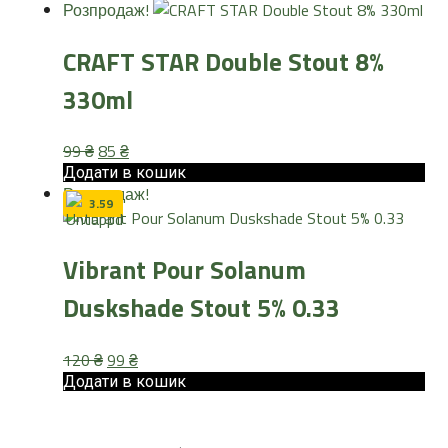
Розпродаж!
125 ₴.
105 ₴.
CRAFT STAR Double Stout 8%
330ml
Оригінальна
Поточна
99
₴
85
₴
ціна:
ціна:
Додати в кошик
Розпродаж!
99 ₴.
85 ₴.
3.59
Vibrant Pour Solanum
Duskshade Stout 5% 0.33
Оригінальна
Поточна
120
₴
99
₴
ціна:
ціна:
Додати в кошик
120 ₴.
99 ₴.