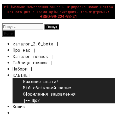
Перейти
Мінімальне замовлення 500грн. Відправка Новою Поштою
кожного дня о 16:00 крім вихідних. тел.підтримки:
до
+380-99-224-93-21
вмісту
Пошук:
Пошук
Меню
каталог_2.0_beta |
Про нас |
Каталог пляшок |
Таблиця пляшок |
Набори |
КАБІНЕТ
Важливо знати!
Мій обліковий запис
Оформлення замовлення
|👀 Що?
Кошик
Пошук