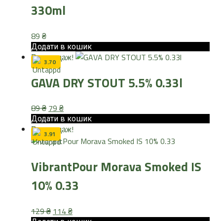
330ml
89
₴
Додати в кошик
Розпродаж!
3.70
GAVA DRY STOUT 5.5% 0.33l
Оригінальна
Поточна
89
₴
79
₴
ціна:
ціна:
Додати в кошик
Розпродаж!
89 ₴.
79 ₴.
3.91
VibrantPour Morava Smoked IS
10% 0.33
Оригінальна
Поточна
129
₴
114
₴