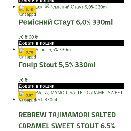
ціна:
ціна:
Додати в кошик
Розпродаж!
129 ₴.
114 ₴.
3.15
Ремісний Стаут 6,0% 330ml
Оригінальна
Поточна
70
₴
60
₴
ціна:
ціна:
Додати в кошик
70 ₴.
60 ₴.
3.78
Гонір Stout 5,5% 330ml
76
₴
Додати в кошик
3.97
REBREW TAJIMAMORI SALTED
CARAMEL SWEET STOUT 6.5%