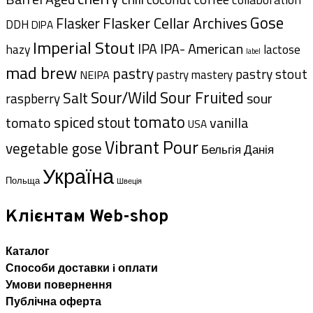
Gose
Flasker Cellar Archives
Flasker
DDH
DIPA
Imperial Stout
IPA- American
IPA
hazy
lactose
label
mad brew
pastry
pastry stout
pastry mastery
NEIPA
Sour/Wild
Sour Fruited
Salt
sour
raspberry
tomato
spiced
tomato
stout
vanilla
USA
Vibrant Pour
vegetable gose
Данія
Бельгія
Україна
Польща
Швеція
Клієнтам Web-shop
Каталог
Способи доставки i оплати
Умови повернення
Публічна оферта