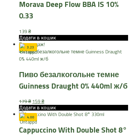
Morava Deep Flow BBA IS 10%
0.33
139
₴
Додати в кошик
Розпродаж!
3.23
Пиво безалкогольне темне
Guinness Draught 0% 440ml ж/б
Оригінальна
Поточна
179
₴
159
₴
ціна:
ціна:
Додати в кошик
179 ₴.
159 ₴.
4.00
Cappuccino With Double Shot 8°