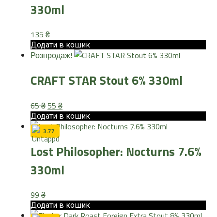
330ml
135
₴
Додати в кошик
Розпродаж!
CRAFT STAR Stout 6% 330ml
Оригінальна
Поточна
65
₴
55
₴
ціна:
ціна:
Додати в кошик
65 ₴.
55 ₴.
3.77
Lost Philosopher: Nocturns 7.6%
330ml
99
₴
Додати в кошик