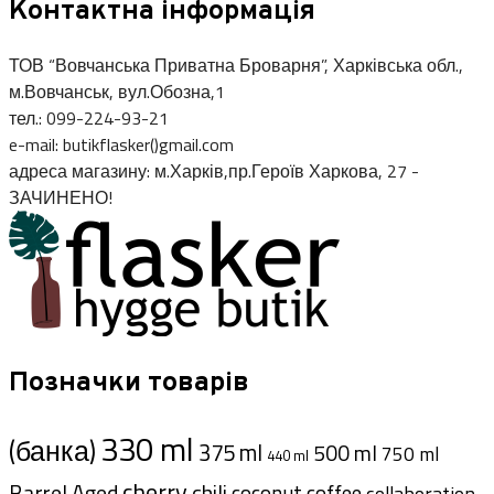
Контактна інформація
ТОВ “Вовчанська Приватна Броварня”, Харківська обл.,
м.Вовчанськ, вул.Обозна,1
тел.: 099-224-93-21
e-mail: butikflasker()gmail.com
адреса магазину: м.Харків,пр.Героїв Харкова, 27 -
ЗАЧИНЕНО!
Позначки товарів
330 ml
(банка)
375 ml
500 ml
750 ml
440 ml
cherry
Barrel Aged
chili
coffee
coconut
collaboration