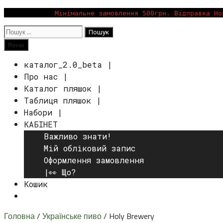
Перейти
Мінімальне замовлення 500грн. Відправка Но
до
Пошук:
вмісту
Пошук
Меню
каталог_2.0_beta |
Про нас |
Каталог пляшок |
Таблиця пляшок |
Набори |
КАБІНЕТ
Важливо знати!
Мій обліковий запис
Оформлення замовлення
|👀 Що?
Кошик
Пошук
Головна
/
Українське пиво
/ Holy Brewery