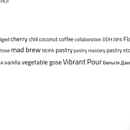
ЕНО!
cherry
chili
Fl
coffee
coconut
Aged
collaboration
DDH
DIPA
mad brew
pastry
pastry st
ctose
pastry mastery
NEIPA
Vibrant Pour
vegetable gose
vanilla
Дан
Бельгія
SA