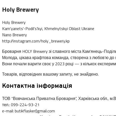
Holy Brewery
Holy Brewery
Kam’yanets’-Podil’s’kyi, Khmelnytskyi Oblast Ukraine
Nano Brewery
http://instagram.com/holy_brewery.kp
Броварня HOLY Brewery зі славного міста Кам’янець-Поділ
Молода, цікава крафтова команда, створена з любов’ю до я
Вони почали варити своє у 2023 році — з кількох експерим
Товарів, відповідних вашому запиту, не знайдено.
Контактна інформація
ТОВ “Вовчанська Приватна Броварня”, Харківська обл., м.В
тел.: 099-224-93-21
e-mail: butikflasker()gmail.com