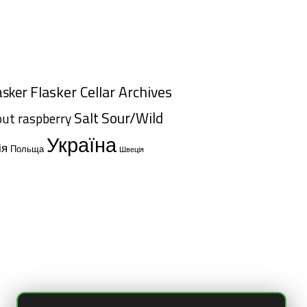
Flasker Cellar Archives
asker
Salt
Sour/Wild
out
raspberry
Україна
ія
Польща
Швеція