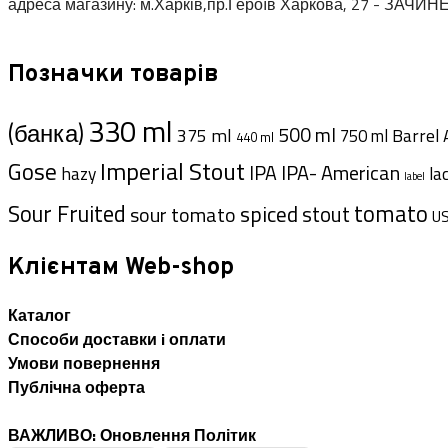
адреса магазину: м.Харків,пр.Героїв Харкова, 27 - ЗАЧИН
Позначки товарів
330 ml
(банка)
500 ml
375 ml
Barrel 
750 ml
440 ml
Imperial Stout
Gose
IPA- American
IPA
hazy
la
label
tomato
Sour Fruited
spiced
sour tomato
stout
U
Клієнтам Web-shop
Каталог
Способи доставки i оплати
Умови повернення
Публічна оферта
ВАЖЛИВО: Оновлення Політик