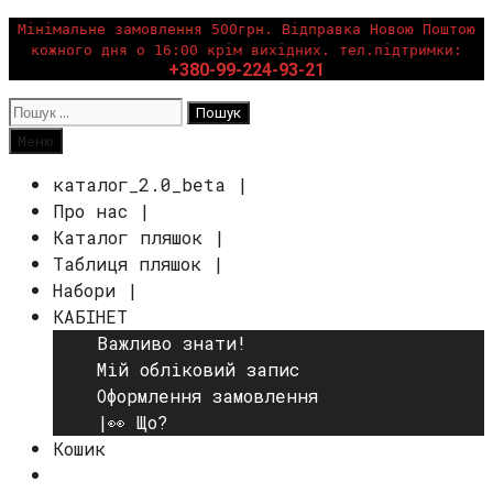
Перейти
Мінімальне замовлення 500грн. Відправка Новою Поштою
кожного дня о 16:00 крім вихідних. тел.підтримки:
до
+380-99-224-93-21
вмісту
Пошук:
Пошук
Меню
каталог_2.0_beta |
Про нас |
Каталог пляшок |
Таблиця пляшок |
Набори |
КАБІНЕТ
Важливо знати!
Мій обліковий запис
Оформлення замовлення
|👀 Що?
Кошик
Пошук