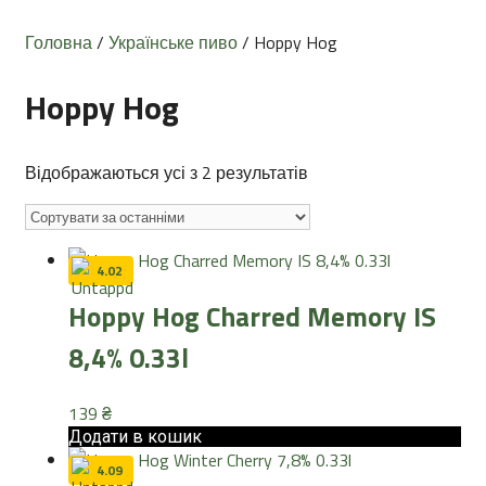
Головна
/
Українське пиво
/ Hoppy Hog
Hoppy Hog
Sorted
Відображаються усі з 2 результатів
by
latest
4.02
Hoppy Hog Charred Memory IS
8,4% 0.33l
139
₴
Додати в кошик
4.09