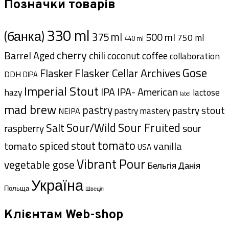
Позначки товарів
330 ml
(банка)
375 ml
500 ml
750 ml
440 ml
cherry
Barrel Aged
chili
coffee
coconut
collaboration
Gose
Flasker Cellar Archives
Flasker
DDH
DIPA
Imperial Stout
IPA- American
IPA
hazy
lactose
label
mad brew
pastry
pastry stout
pastry mastery
NEIPA
Sour/Wild
Sour Fruited
Salt
sour
raspberry
tomato
spiced
stout
tomato
vanilla
USA
Vibrant Pour
vegetable gose
Данія
Бельгія
Україна
Польща
Швеція
Клієнтам Web-shop