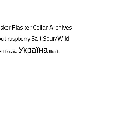
Flasker Cellar Archives
asker
Salt
Sour/Wild
out
raspberry
Україна
я
Польща
Швеція