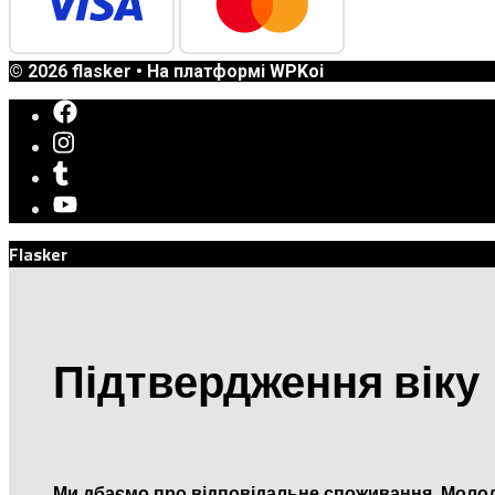
© 2026 flasker
• На платформі
WPKoi
Flasker
Підтвердження віку
Ми дбаємо про відповідальне споживання. Молод