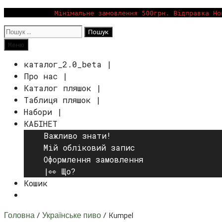
Перейти
Мінімальне замовлення 500грн. Відправка Но
до
Пошук:
вмісту
Пошук
Меню
каталог_2.0_beta |
Про нас |
Каталог пляшок |
Таблиця пляшок |
Набори |
КАБІНЕТ
Важливо знати!
Мій обліковий запис
Оформлення замовлення
|👀 Що?
Кошик
Пошук
Головна
/
Українське пиво
/ Kumpel