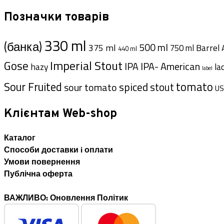
Позначки товарів
330 ml
(банка)
500 ml
375 ml
Barrel 
750 ml
440 ml
Imperial Stout
Gose
IPA- American
IPA
hazy
la
label
tomato
Sour Fruited
spiced
sour tomato
stout
US
Клієнтам Web-shop
Каталог
Способи доставки i оплати
Умови повернення
Публічна оферта
ВАЖЛИВО: Оновлення Політик