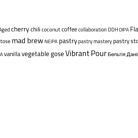
cherry
chili
Fl
coffee
coconut
Aged
collaboration
DDH
DIPA
mad brew
pastry
pastry st
ctose
pastry mastery
NEIPA
Vibrant Pour
vegetable gose
vanilla
Дані
Бельгія
A