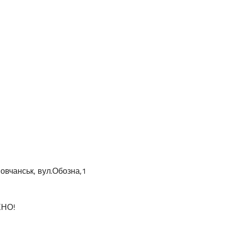
овчанськ, вул.Обозна,1
ЕНО!