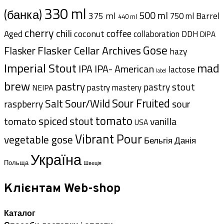
330 ml
(банка)
500 ml
375 ml
Barrel
750 ml
440 ml
cherry
chili
coffee
coconut
Aged
collaboration
DDH
DIPA
Gose
Flasker Cellar Archives
Flasker
hazy
Imperial Stout
mad
IPA- American
IPA
lactose
label
brew
pastry
pastry stout
pastry mastery
NEIPA
Sour Fruited
Salt
Sour/Wild
sour
raspberry
tomato
spiced
tomato
stout
vanilla
USA
Vibrant Pour
vegetable gose
Данія
Бельгія
Україна
Польща
Швеція
Клієнтам Web-shop
Каталог