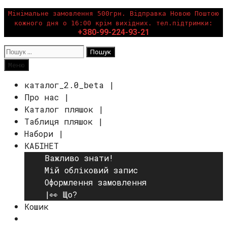
Перейти
Мінімальне замовлення 500грн. Відправка Новою Поштою
кожного дня о 16:00 крім вихідних. тел.підтримки:
до
+380-99-224-93-21
вмісту
Пошук:
Пошук
Меню
каталог_2.0_beta |
Про нас |
Каталог пляшок |
Таблиця пляшок |
Набори |
КАБІНЕТ
Важливо знати!
Мій обліковий запис
Оформлення замовлення
|👀 Що?
Кошик
Пошук