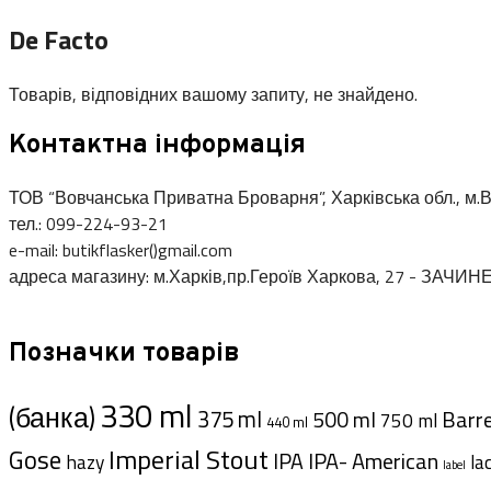
De Facto
Товарів, відповідних вашому запиту, не знайдено.
Контактна інформація
ТОВ “Вовчанська Приватна Броварня”, Харківська обл., м.В
тел.: 099-224-93-21
e-mail: butikflasker()gmail.com
адреса магазину: м.Харків,пр.Героїв Харкова, 27 - ЗАЧИН
Позначки товарів
330 ml
(банка)
375 ml
Barre
500 ml
750 ml
440 ml
Imperial Stout
Gose
IPA- American
IPA
hazy
la
label