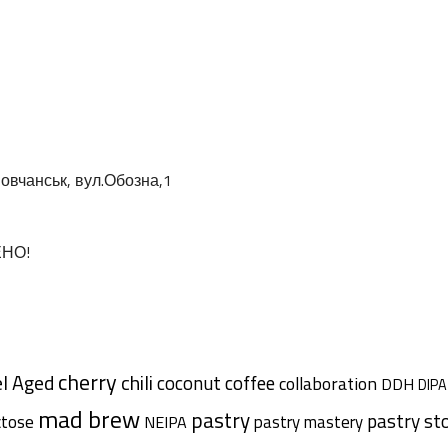
овчанськ, вул.Обозна,1
ЕНО!
cherry
l Aged
chili
coffee
coconut
collaboration
DDH
DIPA
mad brew
pastry
pastry st
ctose
pastry mastery
NEIPA