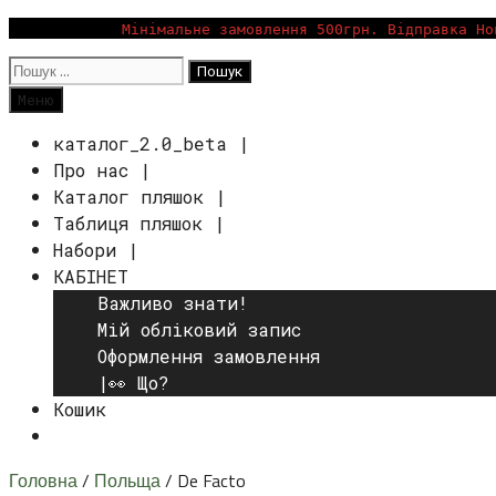
Перейти
Мінімальне замовлення 500грн. Відправка Но
до
Пошук:
вмісту
Пошук
Меню
каталог_2.0_beta |
Про нас |
Каталог пляшок |
Таблиця пляшок |
Набори |
КАБІНЕТ
Важливо знати!
Мій обліковий запис
Оформлення замовлення
|👀 Що?
Кошик
Пошук
Головна
/
Польща
/ De Facto