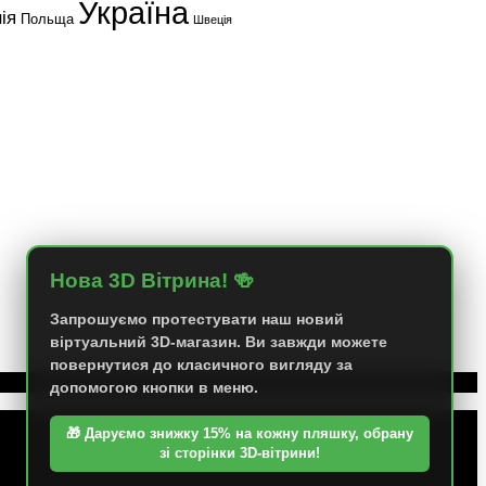
Україна
ія
Польща
Швеція
Нова 3D Вітрина! 🍻
Запрошуємо протестувати наш новий
віртуальний 3D-магазин. Ви завжди можете
повернутися до класичного вигляду за
допомогою кнопки в меню.
🎁 Даруємо знижку 15% на кожну пляшку, обрану
зі сторінки 3D-вітрини!