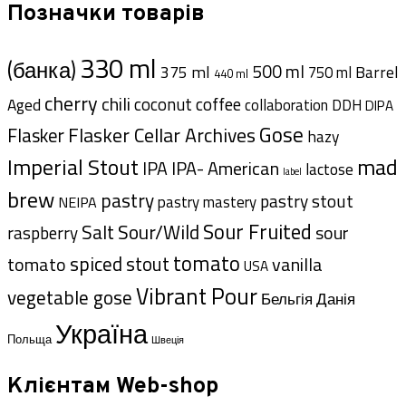
Позначки товарів
330 ml
(банка)
500 ml
375 ml
Barrel
750 ml
440 ml
cherry
chili
coffee
coconut
Aged
collaboration
DDH
DIPA
Gose
Flasker Cellar Archives
Flasker
hazy
Imperial Stout
mad
IPA- American
IPA
lactose
label
brew
pastry
pastry stout
pastry mastery
NEIPA
Sour Fruited
Salt
Sour/Wild
sour
raspberry
tomato
spiced
tomato
stout
vanilla
USA
Vibrant Pour
vegetable gose
Данія
Бельгія
Україна
Польща
Швеція
Клієнтам Web-shop