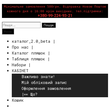
Перейти
Мінімальне замовлення 500грн. Відправка Новою Поштою
кожного дня о 16:00 крім вихідних. тел.підтримки:
до
+380-99-224-93-21
вмісту
Пошук:
Пошук
Меню
каталог_2.0_beta |
Про нас |
Каталог пляшок |
Таблиця пляшок |
Набори |
КАБІНЕТ
Важливо знати!
Мій обліковий запис
Оформлення замовлення
|👀 Що?
Кошик
Пошук