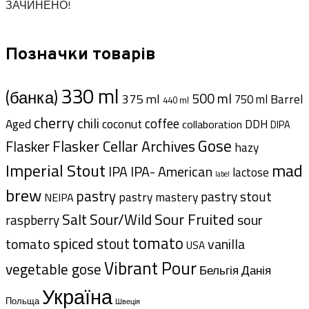
ЗАЧИНЕНО!
Позначки товарів
330 ml
(банка)
500 ml
375 ml
Barrel
750 ml
440 ml
cherry
chili
coffee
Aged
coconut
DDH
collaboration
DIPA
Gose
Flasker Cellar Archives
Flasker
hazy
Imperial Stout
mad
IPA- American
IPA
lactose
label
brew
pastry
pastry stout
pastry mastery
NEIPA
Sour Fruited
Salt
Sour/Wild
sour
raspberry
tomato
spiced
stout
tomato
vanilla
USA
Vibrant Pour
vegetable gose
Данія
Бельгія
Україна
Польща
Швеція