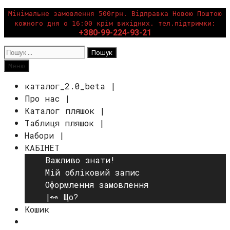
Перейти
Мінімальне замовлення 500грн. Відправка Новою Поштою
кожного дня о 16:00 крім вихідних. тел.підтримки:
до
+380-99-224-93-21
вмісту
Пошук:
Пошук
Меню
каталог_2.0_beta |
Про нас |
Каталог пляшок |
Таблиця пляшок |
Набори |
КАБІНЕТ
Важливо знати!
Мій обліковий запис
Оформлення замовлення
|👀 Що?
Кошик
Пошук