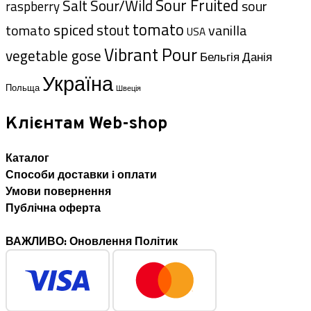
Sour Fruited
Salt
Sour/Wild
sour
raspberry
tomato
spiced
tomato
stout
vanilla
USA
Vibrant Pour
vegetable gose
Данія
Бельгія
Україна
Польща
Швеція
Клієнтам Web-shop
Каталог
Способи доставки i оплати
Умови повернення
Публічна оферта
ВАЖЛИВО: Оновлення Політик