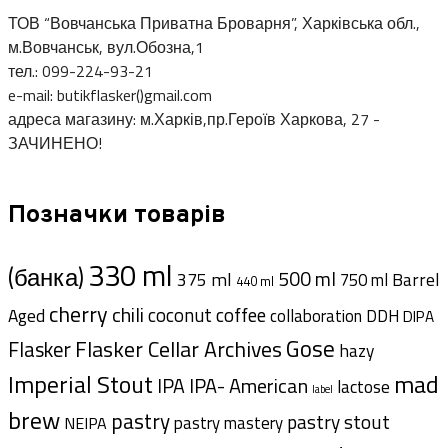
ТОВ “Вовчанська Приватна Броварня”, Харківська обл.,
м.Вовчанськ, вул.Обозна,1
тел.: 099-224-93-21
e-mail: butikflasker()gmail.com
адреса магазину: м.Харків,пр.Героїв Харкова, 27 -
ЗАЧИНЕНО!
Позначки товарів
330 ml
(банка)
500 ml
375 ml
Barrel
750 ml
440 ml
cherry
chili
coffee
coconut
Aged
collaboration
DDH
DIPA
Gose
Flasker Cellar Archives
Flasker
hazy
Imperial Stout
mad
IPA- American
IPA
lactose
label
brew
pastry
pastry stout
pastry mastery
NEIPA