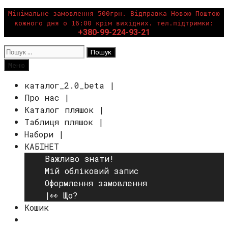
Перейти
Мінімальне замовлення 500грн. Відправка Новою Поштою
кожного дня о 16:00 крім вихідних. тел.підтримки:
до
+380-99-224-93-21
вмісту
Пошук:
Пошук
Меню
каталог_2.0_beta |
Про нас |
Каталог пляшок |
Таблиця пляшок |
Набори |
КАБІНЕТ
Важливо знати!
Мій обліковий запис
Оформлення замовлення
|👀 Що?
Кошик
Пошук