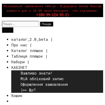
Перейти
Мінімальне замовлення 500грн. Відправка Новою Поштою
кожного дня о 16:00 крім вихідних. тел.підтримки:
до
+380-99-224-93-21
вмісту
Пошук:
Пошук
Меню
каталог_2.0_beta |
Про нас |
Каталог пляшок |
Таблиця пляшок |
Набори |
КАБІНЕТ
Важливо знати!
Мій обліковий запис
Оформлення замовлення
|👀 Що?
Кошик
Пошук