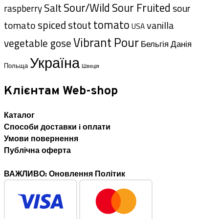
Sour/Wild
Sour Fruited
Salt
sour
raspberry
tomato
spiced
tomato
stout
vanilla
USA
Vibrant Pour
vegetable gose
Данія
Бельгія
Україна
Польща
Швеція
Клієнтам Web-shop
Каталог
Способи доставки i оплати
Умови повернення
Публічна оферта
ВАЖЛИВО: Оновлення Політик