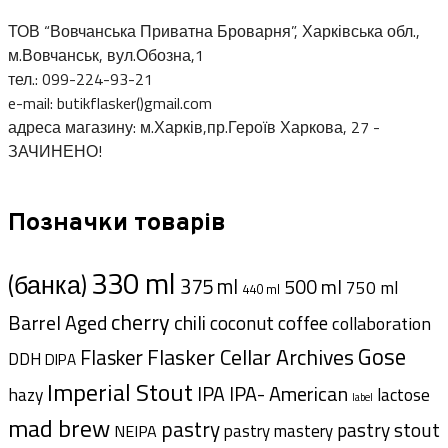
ТОВ “Вовчанська Приватна Броварня”, Харківська обл.,
м.Вовчанськ, вул.Обозна,1
тел.: 099-224-93-21
e-mail: butikflasker()gmail.com
адреса магазину: м.Харків,пр.Героїв Харкова, 27 -
ЗАЧИНЕНО!
Позначки товарів
330 ml
(банка)
375 ml
500 ml
750 ml
440 ml
cherry
Barrel Aged
chili
coffee
coconut
collaboration
Gose
Flasker Cellar Archives
Flasker
DDH
DIPA
Imperial Stout
IPA- American
IPA
hazy
lactose
label
mad brew
pastry
pastry stout
pastry mastery
NEIPA