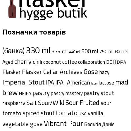
Позначки товарів
330 ml
(банка)
500 ml
375 ml
Barrel
750 ml
440 ml
cherry
chili
coffee
coconut
Aged
collaboration
DDH
DIPA
Gose
Flasker Cellar Archives
Flasker
hazy
Imperial Stout
mad
IPA- American
IPA
lactose
label
brew
pastry
pastry stout
pastry mastery
NEIPA
Sour Fruited
Salt
Sour/Wild
sour
raspberry
tomato
spiced
tomato
stout
vanilla
USA
Vibrant Pour
vegetable gose
Данія
Бельгія