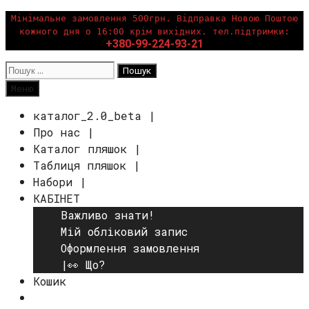
Перейти
Мінімальне замовлення 500грн. Відправка Новою Поштою
кожного дня о 16:00 крім вихідних. тел.підтримки:
до
+380-99-224-93-21
вмісту
Пошук:
Пошук
Меню
каталог_2.0_beta |
Про нас |
Каталог пляшок |
Таблиця пляшок |
Набори |
КАБІНЕТ
Важливо знати!
Мій обліковий запис
Оформлення замовлення
|👀 Що?
Кошик
Пошук