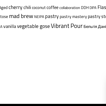
cherry
chili
Fla
coffee
Aged
coconut
DDH
collaboration
DIPA
mad brew
pastry
pastry s
ctose
pastry mastery
NEIPA
Vibrant Pour
vegetable gose
vanilla
Дан
Бельгія
SA