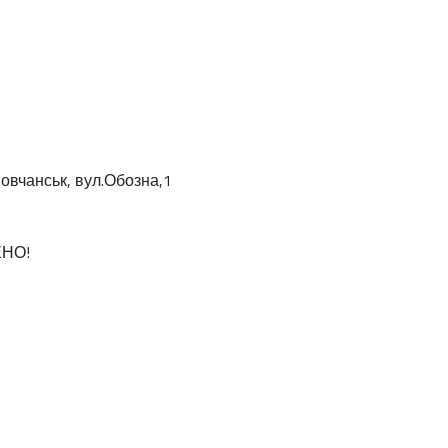
овчанськ, вул.Обозна,1
ЕНО!