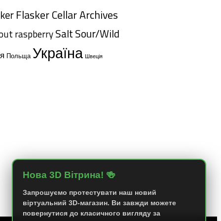
Flasker Cellar Archives
sker
Salt
Sour/Wild
tout
raspberry
Україна
ія
Польща
Швеція
Нова 3D Вітрина! 🍻
Запрошуємо протестувати наш новий
віртуальний 3D-магазин. Ви завжди можете
повернутися до класичного вигляду за