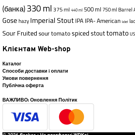
330 ml
(банка)
500 ml
375 ml
Barrel 
750 ml
440 ml
Imperial Stout
Gose
IPA- American
IPA
hazy
la
label
tomato
Sour Fruited
spiced
stout
sour tomato
U
Клієнтам Web-shop
Каталог
Способи доставки i оплати
Умови повернення
Публічна оферта
ВАЖЛИВО: Оновлення Політик