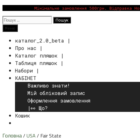
Перейти
Мінімальне замовлення 500грн. Відправка Но
до
Пошук:
вмісту
Пошук
Меню
каталог_2.0_beta |
Про нас |
Каталог пляшок |
Таблиця пляшок |
Набори |
КАБІНЕТ
Важливо знати!
Мій обліковий запис
Оформлення замовлення
|👀 Що?
Кошик
Пошук
Головна
/
USA
/ Fair State