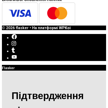
© 2026 flasker
• На платформі
WPKoi
Flasker
Підтвердження