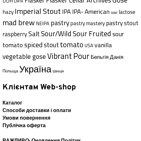
Flasker
DDH
DIPA
Imperial Stout
IPA- American
IPA
hazy
lactose
label
mad brew
pastry
pastry stout
pastry mastery
NEIPA
Sour/Wild
Sour Fruited
Salt
sour
raspberry
tomato
spiced
stout
tomato
vanilla
USA
Vibrant Pour
vegetable gose
Данія
Бельгія
Україна
Польща
Швеція
Клієнтам Web-shop
Каталог
Способи доставки i оплати
Умови повернення
Публічна оферта
ВАЖЛИВО: Оновлення Політик