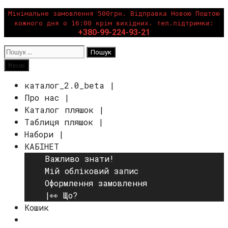
Перейти
Мінімальне замовлення 500грн. Відправка Новою Поштою
кожного дня о 16:00 крім вихідних. тел.підтримки:
до
+380-99-224-93-21
вмісту
Пошук:
Пошук
Меню
каталог_2.0_beta |
Про нас |
Каталог пляшок |
Таблиця пляшок |
Набори |
КАБІНЕТ
Важливо знати!
Мій обліковий запис
Оформлення замовлення
|👀 Що?
Кошик
Пошук