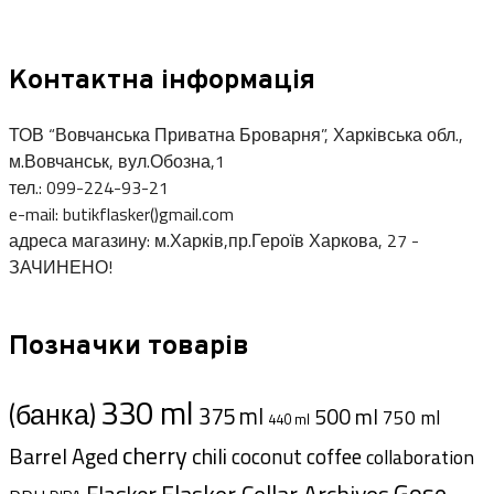
Контактна інформація
ТОВ “Вовчанська Приватна Броварня”, Харківська обл.,
м.Вовчанськ, вул.Обозна,1
тел.: 099-224-93-21
e-mail: butikflasker()gmail.com
адреса магазину: м.Харків,пр.Героїв Харкова, 27 -
ЗАЧИНЕНО!
Позначки товарів
330 ml
(банка)
375 ml
500 ml
750 ml
440 ml
cherry
Barrel Aged
chili
coffee
coconut
collaboration
Gose
Flasker Cellar Archives