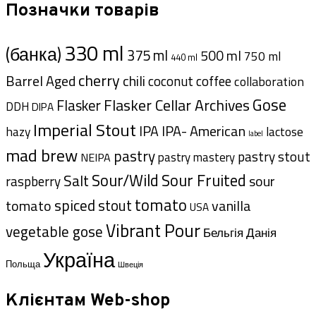
Позначки товарів
330 ml
(банка)
375 ml
500 ml
750 ml
440 ml
cherry
Barrel Aged
chili
coffee
coconut
collaboration
Gose
Flasker Cellar Archives
Flasker
DDH
DIPA
Imperial Stout
IPA- American
IPA
hazy
lactose
label
mad brew
pastry
pastry stout
pastry mastery
NEIPA
Sour/Wild
Sour Fruited
Salt
sour
raspberry
tomato
spiced
tomato
stout
vanilla
USA
Vibrant Pour
vegetable gose
Данія
Бельгія
Україна
Польща
Швеція
Клієнтам Web-shop