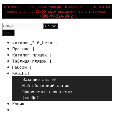
Перейти
Мінімальне замовлення 500грн. Відправка Новою Поштою
кожного дня о 16:00 крім вихідних. тел.підтримки:
до
+380-99-224-93-21
вмісту
Пошук:
Пошук
Меню
каталог_2.0_beta |
Про нас |
Каталог пляшок |
Таблиця пляшок |
Набори |
КАБІНЕТ
Важливо знати!
Мій обліковий запис
Оформлення замовлення
|👀 Що?
Кошик
Пошук