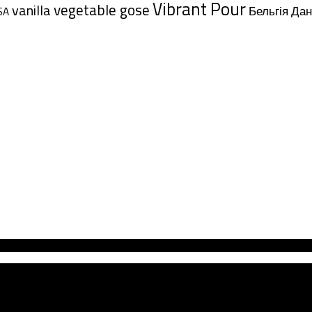
Vibrant Pour
vegetable gose
vanilla
Дан
Бельгія
SA