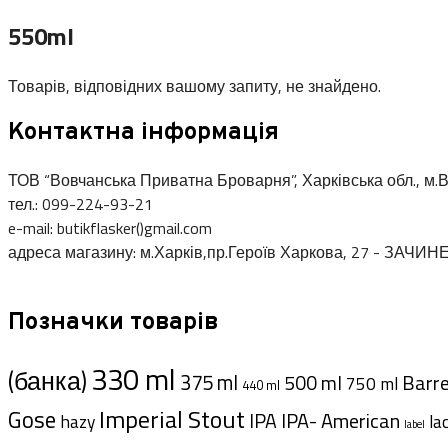
550ml
Товарів, відповідних вашому запиту, не знайдено.
Контактна інформація
ТОВ “Вовчанська Приватна Броварня”, Харківська обл., м.В
тел.: 099-224-93-21
e-mail: butikflasker()gmail.com
адреса магазину: м.Харків,пр.Героїв Харкова, 27 - ЗАЧИН
Позначки товарів
330 ml
(банка)
375 ml
Barre
500 ml
750 ml
440 ml
Imperial Stout
Gose
IPA- American
IPA
hazy
la
label