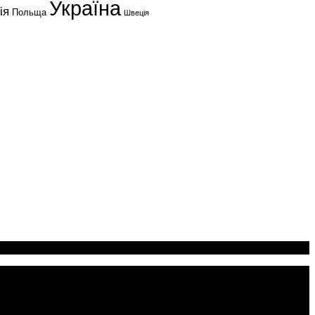
Україна
ія
Польща
Швеція