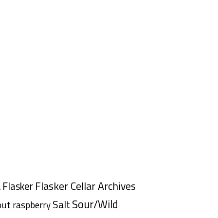
Flasker Cellar Archives
Flasker
A
Sour/Wild
Salt
out
raspberry