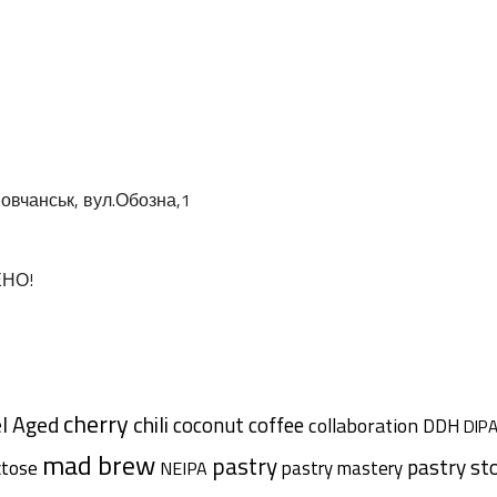
овчанськ, вул.Обозна,1
ЕНО!
cherry
l Aged
chili
coffee
coconut
collaboration
DDH
DIP
mad brew
pastry
pastry st
ctose
pastry mastery
NEIPA