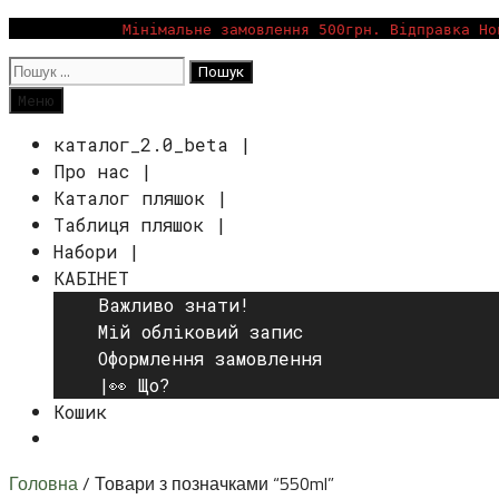
Перейти
Мінімальне замовлення 500грн. Відправка Но
до
Пошук:
вмісту
Пошук
Меню
каталог_2.0_beta |
Про нас |
Каталог пляшок |
Таблиця пляшок |
Набори |
КАБІНЕТ
Важливо знати!
Мій обліковий запис
Оформлення замовлення
|👀 Що?
Кошик
Пошук
Головна
/ Товари з позначками “550ml”