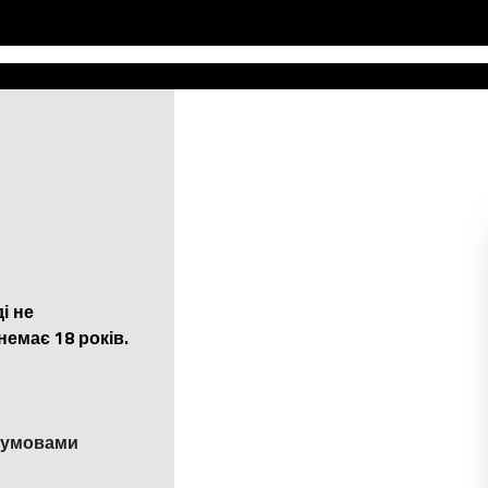
і не
немає 18 років.
и умовами