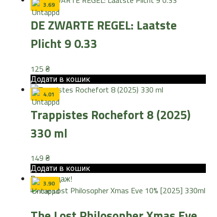
3.69
DE ZWARTE REGEL: Laatste
Plicht 9 0.33
125
₴
Додати в кошик
4.01
Trappistes Rochefort 8 (2025)
330 ml
149
₴
Додати в кошик
Розпродаж!
3.90
The Lost Philosopher Xmas Eve