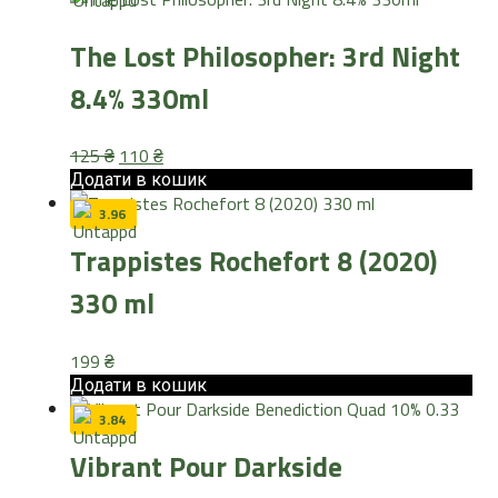
The Lost Philosopher: 3rd Night
8.4% 330ml
Оригінальна
Поточна
125
₴
110
₴
ціна:
ціна:
Додати в кошик
125 ₴.
110 ₴.
3.96
Trappistes Rochefort 8 (2020)
330 ml
199
₴
Додати в кошик
3.84
Vibrant Pour Darkside