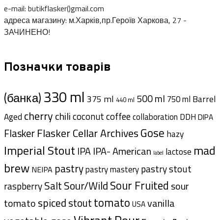
e-mail: butikflasker()gmail.com
адреса магазину: м.Харків,пр.Героїв Харкова, 27 -
ЗАЧИНЕНО!
Позначки товарів
330 ml
(банка)
500 ml
375 ml
Barrel
750 ml
440 ml
cherry
chili
coffee
coconut
Aged
collaboration
DDH
DIPA
Gose
Flasker Cellar Archives
Flasker
hazy
Imperial Stout
mad
IPA- American
IPA
lactose
label
brew
pastry
pastry stout
pastry mastery
NEIPA
Sour Fruited
Salt
Sour/Wild
sour
raspberry
tomato
spiced
tomato
stout
vanilla
USA