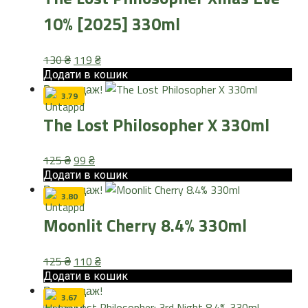
10% [2025] 330ml
Оригінальна
Поточна
130
₴
119
₴
ціна:
ціна:
Додати в кошик
Розпродаж!
130 ₴.
119 ₴.
3.79
The Lost Philosopher X 330ml
Оригінальна
Поточна
125
₴
99
₴
ціна:
ціна:
Додати в кошик
Розпродаж!
125 ₴.
99 ₴.
3.80
Moonlit Cherry 8.4% 330ml
Оригінальна
Поточна
125
₴
110
₴
ціна:
ціна:
Додати в кошик
Розпродаж!
125 ₴.
110 ₴.
3.67