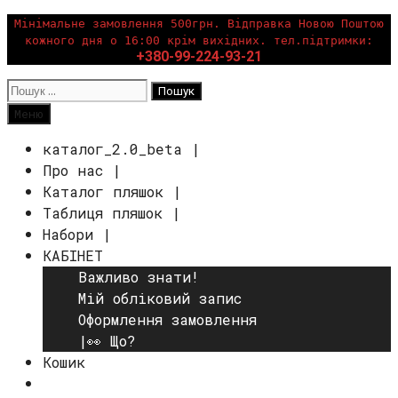
Перейти
Мінімальне замовлення 500грн. Відправка Новою Поштою
кожного дня о 16:00 крім вихідних. тел.підтримки:
до
+380-99-224-93-21
вмісту
Пошук:
Пошук
Меню
каталог_2.0_beta |
Про нас |
Каталог пляшок |
Таблиця пляшок |
Набори |
КАБІНЕТ
Важливо знати!
Мій обліковий запис
Оформлення замовлення
|👀 Що?
Кошик
Пошук