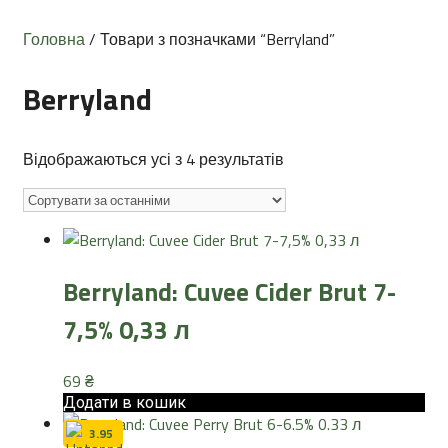
Головна
/ Товари з позначками “Berryland”
Berryland
Sorted
Відображаються усі з 4 результатів
by
latest
Berryland: Cuvee Cider Brut 7-
7,5% 0,33 л
69
₴
Додати в кошик
3.95