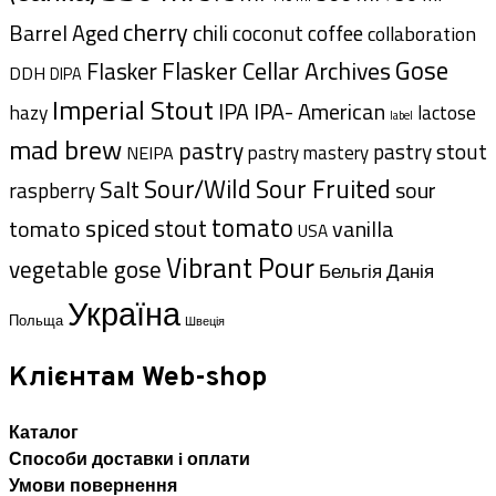
cherry
Barrel Aged
chili
coffee
coconut
collaboration
Gose
Flasker Cellar Archives
Flasker
DDH
DIPA
Imperial Stout
IPA- American
IPA
hazy
lactose
label
mad brew
pastry
pastry stout
pastry mastery
NEIPA
Sour/Wild
Sour Fruited
Salt
sour
raspberry
tomato
spiced
stout
tomato
vanilla
USA
Vibrant Pour
vegetable gose
Данія
Бельгія
Україна
Польща
Швеція
Клієнтам Web-shop
Каталог
Способи доставки i оплати
Умови повернення