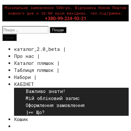
Перейти
Мінімальне замовлення 500грн. Відправка Новою Поштою
кожного дня о 16:00 крім вихідних. тел.підтримки:
до
+380-99-224-93-21
вмісту
Пошук:
Пошук
Меню
каталог_2.0_beta |
Про нас |
Каталог пляшок |
Таблиця пляшок |
Набори |
КАБІНЕТ
Важливо знати!
Мій обліковий запис
Оформлення замовлення
|👀 Що?
Кошик
Пошук