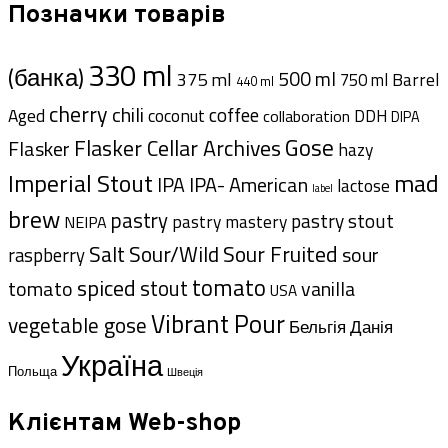
Позначки товарів
330 ml
(банка)
500 ml
375 ml
Barrel
750 ml
440 ml
cherry
chili
coffee
Aged
coconut
DDH
collaboration
DIPA
Gose
Flasker Cellar Archives
Flasker
hazy
Imperial Stout
mad
IPA- American
IPA
lactose
label
brew
pastry
pastry stout
pastry mastery
NEIPA
Sour Fruited
Salt
Sour/Wild
sour
raspberry
tomato
spiced
stout
tomato
vanilla
USA
Vibrant Pour
vegetable gose
Данія
Бельгія
Україна
Польща
Швеція
Клієнтам Web-shop