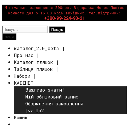
Перейти
Мінімальне замовлення 500грн. Відправка Новою Поштою
кожного дня о 16:00 крім вихідних. тел.підтримки:
до
+380-99-224-93-21
вмісту
Пошук:
Пошук
Меню
каталог_2.0_beta |
Про нас |
Каталог пляшок |
Таблиця пляшок |
Набори |
КАБІНЕТ
Важливо знати!
Мій обліковий запис
Оформлення замовлення
|👀 Що?
Кошик
Пошук