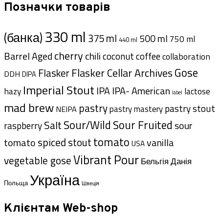
Позначки товарів
330 ml
(банка)
375 ml
500 ml
750 ml
440 ml
cherry
Barrel Aged
chili
coffee
coconut
collaboration
Gose
Flasker Cellar Archives
Flasker
DDH
DIPA
Imperial Stout
IPA- American
IPA
hazy
lactose
label
mad brew
pastry
pastry stout
pastry mastery
NEIPA
Sour/Wild
Sour Fruited
Salt
sour
raspberry
tomato
spiced
stout
tomato
vanilla
USA
Vibrant Pour
vegetable gose
Данія
Бельгія
Україна
Польща
Швеція
Клієнтам Web-shop