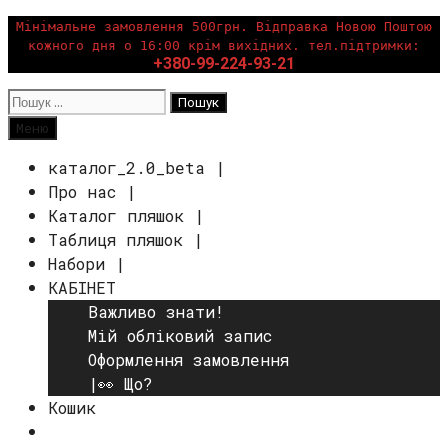
Перейти
Мінімальне замовлення 500грн. Відправка Новою Поштою
кожного дня о 16:00 крім вихідних. тел.підтримки:
до
+380-99-224-93-21
вмісту
Пошук:
Пошук
Меню
каталог_2.0_beta |
Про нас |
Каталог пляшок |
Таблиця пляшок |
Набори |
КАБІНЕТ
Важливо знати!
Мій обліковий запис
Оформлення замовлення
|👀 Що?
Кошик
Пошук