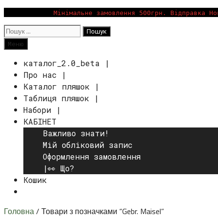
Перейти
Мінімальне замовлення 500грн. Відправка Но
до
Пошук:
вмісту
Пошук
Меню
каталог_2.0_beta |
Про нас |
Каталог пляшок |
Таблиця пляшок |
Набори |
КАБІНЕТ
Важливо знати!
Мій обліковий запис
Оформлення замовлення
|👀 Що?
Кошик
Пошук
Головна
/ Товари з позначками “Gebr. Maisel”