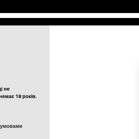
і не
немає 18 років.
и умовами