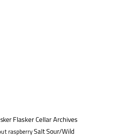
Flasker Cellar Archives
asker
Salt
Sour/Wild
out
raspberry