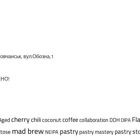
овчанськ, вул.Обозна,1
ЕНО!
cherry
chili
Fl
coffee
coconut
Aged
collaboration
DDH
DIPA
mad brew
pastry
pastry st
ctose
pastry mastery
NEIPA