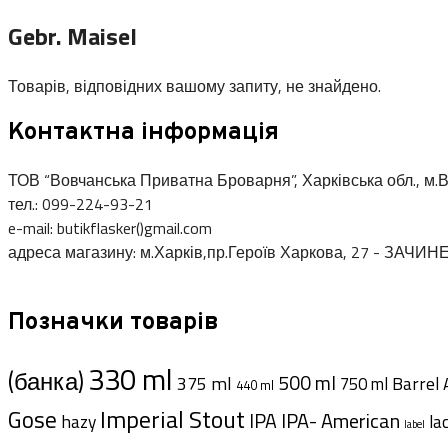
Gebr. Maisel
Товарів, відповідних вашому запиту, не знайдено.
Контактна інформація
ТОВ “Вовчанська Приватна Броварня”, Харківська обл., м.В
тел.: 099-224-93-21
e-mail: butikflasker()gmail.com
адреса магазину: м.Харків,пр.Героїв Харкова, 27 - ЗАЧИН
Позначки товарів
330 ml
(банка)
500 ml
375 ml
Barrel 
750 ml
440 ml
Imperial Stout
Gose
IPA- American
IPA
hazy
la
label