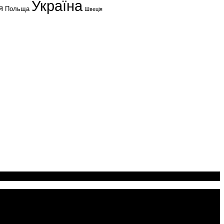
Україна
я
Польща
Швеція