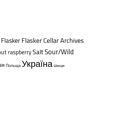
Flasker Cellar Archives
Flasker
Sour/Wild
Salt
out
raspberry
Україна
ія
Польща
Швеція