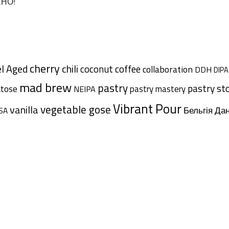
ЕНО!
cherry
l Aged
chili
coffee
coconut
collaboration
DDH
DIPA
mad brew
pastry
pastry st
ctose
pastry mastery
NEIPA
Vibrant Pour
vegetable gose
vanilla
Дан
Бельгія
SA