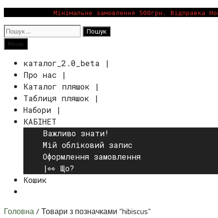
Перейти
Мінімальне замовлення 500грн. Відправка Но
до
Пошук:
вмісту
Пошук
Меню
каталог_2.0_beta |
Про нас |
Каталог пляшок |
Таблиця пляшок |
Набори |
КАБІНЕТ
Важливо знати!
Мій обліковий запис
Оформлення замовлення
|👀 Що?
Кошик
Пошук
Головна
/ Товари з позначками “hibiscus”