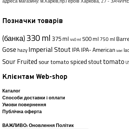
адреса магазину: м.Харків,пр.Героїв Харкова, 27 - ЗАЧИН
Позначки товарів
330 ml
(банка)
375 ml
Barre
500 ml
750 ml
440 ml
Imperial Stout
Gose
IPA- American
IPA
hazy
la
label
Sour Fruited
tomato
spiced
stout
sour tomato
U
Клієнтам Web-shop
Каталог
Способи доставки i оплати
Умови повернення
Публічна оферта
ВАЖЛИВО: Оновлення Політик