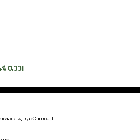
4% 0.33l
овчанськ, вул.Обозна,1