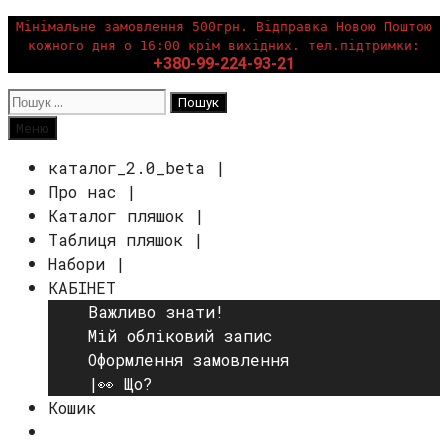
Перейти
Мінімальне замовлення 500грн. Відправка Новою Поштою
кожного дня о 16:00 крім вихідних. тел.підтримки:
до
+380-99-224-93-21
вмісту
Пошук:
Пошук
Меню
каталог_2.0_beta |
Про нас |
Каталог пляшок |
Таблиця пляшок |
Набори |
КАБІНЕТ
Важливо знати!
Мій обліковий запис
Оформлення замовлення
|👀 Що?
Кошик
Пошук