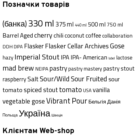
Позначки товарів
330 ml
(банка)
375 ml
500 ml
750 ml
440 ml
cherry
Barrel Aged
chili
coffee
coconut
collaboration
Gose
Flasker Cellar Archives
Flasker
DDH
DIPA
Imperial Stout
IPA- American
IPA
hazy
lactose
label
mad brew
pastry
pastry stout
pastry mastery
NEIPA
Sour/Wild
Sour Fruited
Salt
sour
raspberry
tomato
spiced
stout
tomato
vanilla
USA
Vibrant Pour
vegetable gose
Данія
Бельгія
Україна
Польща
Швеція
Клієнтам Web-shop