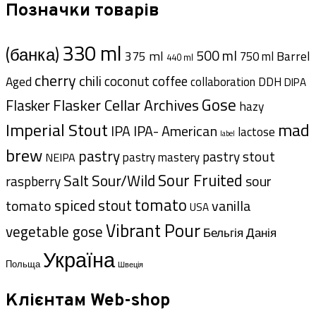
Позначки товарів
330 ml
(банка)
500 ml
375 ml
Barrel
750 ml
440 ml
cherry
chili
coffee
coconut
Aged
collaboration
DDH
DIPA
Gose
Flasker Cellar Archives
Flasker
hazy
Imperial Stout
mad
IPA- American
IPA
lactose
label
brew
pastry
pastry stout
pastry mastery
NEIPA
Sour Fruited
Salt
Sour/Wild
sour
raspberry
tomato
spiced
tomato
stout
vanilla
USA
Vibrant Pour
vegetable gose
Данія
Бельгія
Україна
Польща
Швеція
Клієнтам Web-shop