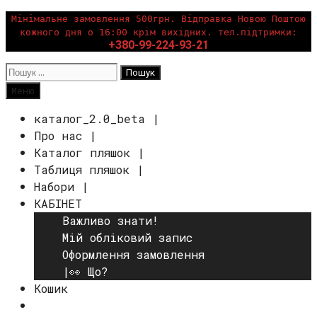
Перейти
Мінімальне замовлення 500грн. Відправка Новою Поштою
кожного дня о 16:00 крім вихідних. тел.підтримки:
до
+380-99-224-93-21
вмісту
Пошук:
Пошук
Меню
каталог_2.0_beta |
Про нас |
Каталог пляшок |
Таблиця пляшок |
Набори |
КАБІНЕТ
Важливо знати!
Мій обліковий запис
Оформлення замовлення
|👀 Що?
Кошик
Пошук