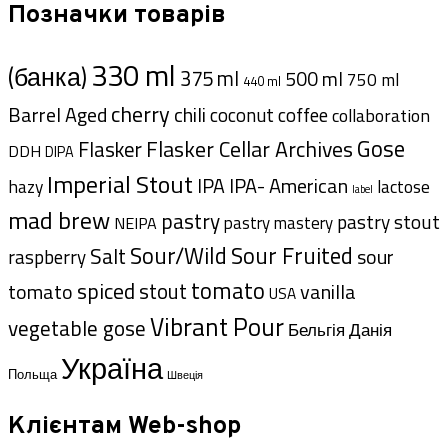
Позначки товарів
330 ml
(банка)
375 ml
500 ml
750 ml
440 ml
cherry
Barrel Aged
chili
coffee
coconut
collaboration
Gose
Flasker Cellar Archives
Flasker
DDH
DIPA
Imperial Stout
IPA- American
IPA
hazy
lactose
label
mad brew
pastry
pastry stout
pastry mastery
NEIPA
Sour/Wild
Sour Fruited
Salt
sour
raspberry
tomato
spiced
stout
tomato
vanilla
USA
Vibrant Pour
vegetable gose
Данія
Бельгія
Україна
Польща
Швеція
Клієнтам Web-shop