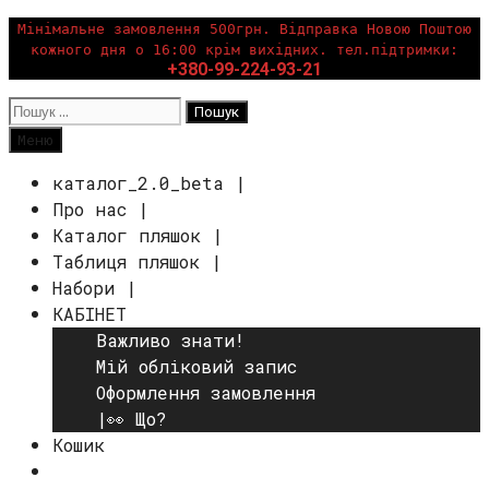
Перейти
Мінімальне замовлення 500грн. Відправка Новою Поштою
кожного дня о 16:00 крім вихідних. тел.підтримки:
до
+380-99-224-93-21
вмісту
Пошук:
Пошук
Меню
каталог_2.0_beta |
Про нас |
Каталог пляшок |
Таблиця пляшок |
Набори |
КАБІНЕТ
Важливо знати!
Мій обліковий запис
Оформлення замовлення
|👀 Що?
Кошик
Пошук