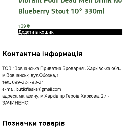
Vibrant Pour Dead Men Drink No
Blueberry Stout 10° 330ml
139
₴
Додати в кошик
Контактна інформація
ТОВ “Вовчанська Приватна Броварня”, Харківська обл.,
м.Вовчанськ, вул.Обозна,1
тел.: 099-224-93-21
e-mail: butikflasker()gmail.com
адреса магазину: м.Харків,пр.Героїв Харкова, 27 -
ЗАЧИНЕНО!
Позначки товарів