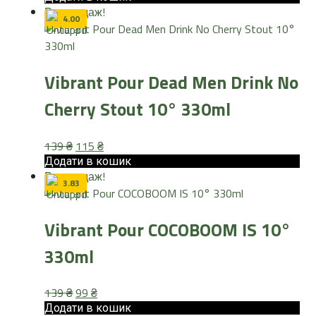
Розпродаж!
139 ₴.
99 ₴.
4.00
Vibrant Pour Dead Men Drink No
Cherry Stout 10° 330ml
Оригінальна
Поточна
139
₴
115
₴
ціна:
ціна:
Додати в кошик
Розпродаж!
139 ₴.
115 ₴.
3.83
Vibrant Pour COCOBOOM IS 10°
330ml
Оригінальна
Поточна
139
₴
99
₴
ціна:
ціна:
Додати в кошик