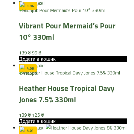
Розпродаж!
139 ₴.
99 ₴.
3.94
Vibrant Pour Mermaid’s Pour
10° 330ml
Оригінальна
Поточна
139
₴
99
₴
ціна:
ціна:
Додати в кошик
Розпродаж!
139 ₴.
99 ₴.
4.08
Heather House Tropical Davy
Jones 7.5% 330ml
Оригінальна
Поточна
139
₴
125
₴
ціна:
ціна:
Додати в кошик
Розпродаж!
139 ₴.
125 ₴.
4.01