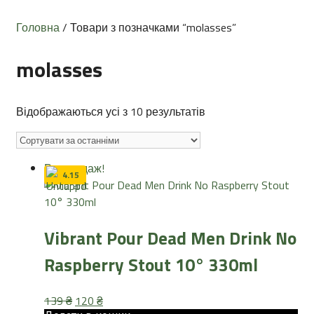
Головна
/ Товари з позначками “molasses”
molasses
Sorted
Відображаються усі з 10 результатів
by
latest
Розпродаж!
4.15
Vibrant Pour Dead Men Drink No
Raspberry Stout 10° 330ml
Оригінальна
Поточна
139
₴
120
₴