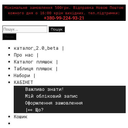
Перейти
Мінімальне замовлення 500грн. Відправка Новою Поштою
кожного дня о 16:00 крім вихідних. тел.підтримки:
до
+380-99-224-93-21
вмісту
Пошук:
Пошук
Меню
каталог_2.0_beta |
Про нас |
Каталог пляшок |
Таблиця пляшок |
Набори |
КАБІНЕТ
Важливо знати!
Мій обліковий запис
Оформлення замовлення
|👀 Що?
Кошик
Пошук