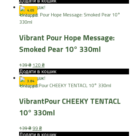
ціна:
ціна:
Додати в кошик
Розпродаж!
139 ₴.
120 ₴.
4.05
Vibrant Pour Hope Message:
Smoked Pear 10° 330ml
Оригінальна
Поточна
139
₴
120
₴
ціна:
ціна:
Додати в кошик
Розпродаж!
139 ₴.
120 ₴.
3.84
VibrantPour CHEEKY TENTACL
10° 330ml
Оригінальна
Поточна
139
₴
99
₴
ціна:
ціна:
Додати в кошик