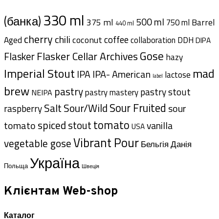
330 ml
(банка)
500 ml
375 ml
Barrel
750 ml
440 ml
cherry
chili
coffee
coconut
Aged
collaboration
DDH
DIPA
Gose
Flasker Cellar Archives
Flasker
hazy
Imperial Stout
mad
IPA- American
IPA
lactose
label
brew
pastry
pastry stout
pastry mastery
NEIPA
Sour Fruited
Salt
Sour/Wild
sour
raspberry
tomato
spiced
tomato
stout
vanilla
USA
Vibrant Pour
vegetable gose
Данія
Бельгія
Україна
Польща
Швеція
Клієнтам Web-shop
Каталог