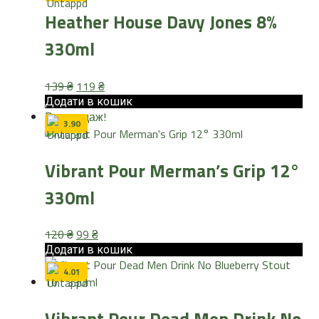
Heather House Davy Jones 8%
330ml
Оригінальна
Поточна
139
₴
119
₴
ціна:
ціна:
Додати в кошик
Розпродаж!
139 ₴.
119 ₴.
3.90
Vibrant Pour Merman’s Grip 12°
330ml
Оригінальна
Поточна
120
₴
99
₴
ціна:
ціна:
Додати в кошик
120 ₴.
99 ₴.
4.01