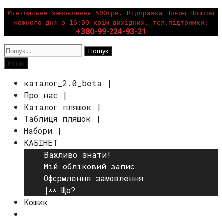
Перейти
Мінімальне замовлення 500грн. Відправка Новою Поштою
кожного дня о 16:00 крім вихідних. тел.підтримки:
до
+380-99-224-93-21
вмісту
Пошук:
Пошук
Меню
каталог_2.0_beta |
Про нас |
Каталог пляшок |
Таблиця пляшок |
Набори |
КАБІНЕТ
Важливо знати!
Мій обліковий запис
Оформлення замовлення
|👀 Що?
Кошик
Пошук