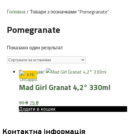
Головна
/ Товари з позначками “Pomegranate”
Pomegranate
Показано один результат
Розпродаж!
3.75
Mad Girl Granat 4,2° 330ml
Оригінальна
Поточна
90
₴
79
₴
ціна:
ціна:
Додати в кошик
90 ₴.
79 ₴.
Контактна інформація