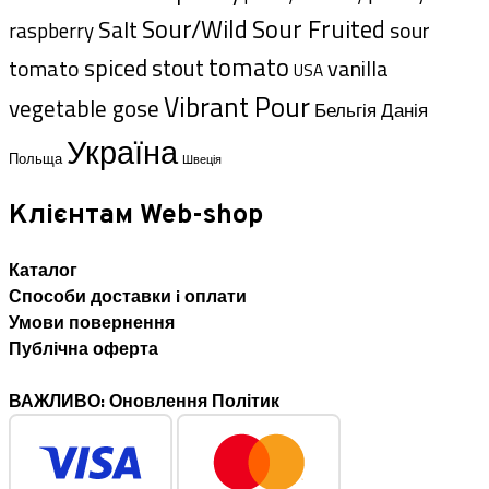
Sour/Wild
Sour Fruited
Salt
sour
raspberry
tomato
spiced
stout
tomato
vanilla
USA
Vibrant Pour
vegetable gose
Данія
Бельгія
Україна
Польща
Швеція
Клієнтам Web-shop
Каталог
Способи доставки i оплати
Умови повернення
Публічна оферта
ВАЖЛИВО: Оновлення Політик