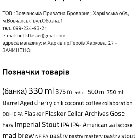
ТОВ “Вовчанська Приватна Броварня”, Харківська обл.,
м.Вовчанськ, вул.Обозна,1
тел.: 099-224-93-21
e-mail: butikflasker()gmail.com
адреса магазину: м.Харків,пр.Героїв Харкова, 27 -
ЗАЧИНЕНО!
Позначки товарів
330 ml
(банка)
375 ml
500 ml
750 ml
440 ml
cherry
Barrel Aged
chili
coffee
coconut
collaboration
Gose
Flasker Cellar Archives
Flasker
DDH
DIPA
Imperial Stout
IPA- American
IPA
hazy
lactose
label
mad brew
pastry
pastry stout
pastry mastery
NEIPA