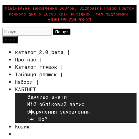
Перейти
Мінімальне замовлення 500грн. Відправка Новою Поштою
кожного дня о 16:00 крім вихідних. тел.підтримки:
до
+380-99-224-93-21
вмісту
Пошук:
Пошук
Меню
каталог_2.0_beta |
Про нас |
Каталог пляшок |
Таблиця пляшок |
Набори |
КАБІНЕТ
Важливо знати!
Мій обліковий запис
Оформлення замовлення
|👀 Що?
Кошик
Пошук