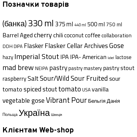
Позначки товарів
330 ml
(банка)
375 ml
500 ml
750 ml
440 ml
cherry
Barrel Aged
chili
coffee
coconut
collaboration
Gose
Flasker Cellar Archives
Flasker
DDH
DIPA
Imperial Stout
IPA- American
IPA
hazy
lactose
label
mad brew
pastry
pastry stout
pastry mastery
NEIPA
Sour/Wild
Sour Fruited
Salt
sour
raspberry
tomato
spiced
stout
tomato
vanilla
USA
Vibrant Pour
vegetable gose
Данія
Бельгія
Україна
Польща
Швеція
Клієнтам Web-shop