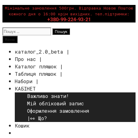
Перейти
Мінімальне замовлення 500грн. Відправка Новою Поштою
кожного дня о 16:00 крім вихідних. тел.підтримки:
до
+380-99-224-93-21
вмісту
Пошук:
Пошук
Меню
каталог_2.0_beta |
Про нас |
Каталог пляшок |
Таблиця пляшок |
Набори |
КАБІНЕТ
Важливо знати!
Мій обліковий запис
Оформлення замовлення
|👀 Що?
Кошик
Пошук