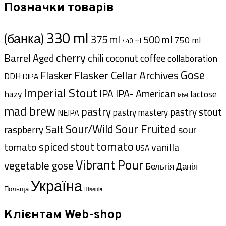
Позначки товарів
330 ml
(банка)
375 ml
500 ml
750 ml
440 ml
cherry
Barrel Aged
chili
coffee
coconut
collaboration
Gose
Flasker Cellar Archives
Flasker
DDH
DIPA
Imperial Stout
IPA- American
IPA
hazy
lactose
label
mad brew
pastry
pastry stout
pastry mastery
NEIPA
Sour/Wild
Sour Fruited
Salt
sour
raspberry
tomato
spiced
tomato
stout
vanilla
USA
Vibrant Pour
vegetable gose
Данія
Бельгія
Україна
Польща
Швеція
Клієнтам Web-shop