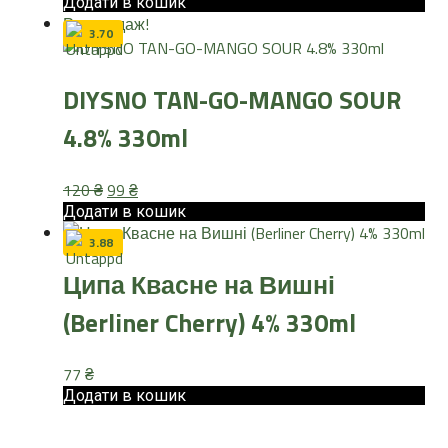
ціна:
ціна:
Додати в кошик
Розпродаж!
129 ₴.
109 ₴.
3.70
DIYSNO TAN-GO-MANGO SOUR
4.8% 330ml
Оригінальна
Поточна
120
₴
99
₴
ціна:
ціна:
Додати в кошик
120 ₴.
99 ₴.
3.88
Ципа Квасне на Вишні
(Berliner Cherry) 4% 330ml
77
₴
Додати в кошик