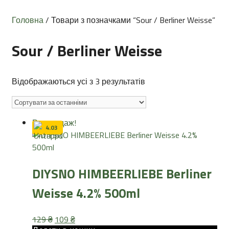
Головна
/ Товари з позначками “Sour / Berliner Weisse”
Sour / Berliner Weisse
Sorted
Відображаються усі з 3 результатів
by
latest
Розпродаж!
4.03
DIYSNO HIMBEERLIEBE Berliner
Weisse 4.2% 500ml
Оригінальна
Поточна
129
₴
109
₴