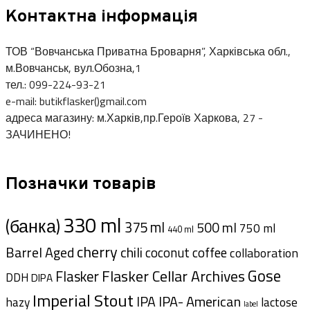
Контактна інформація
ТОВ “Вовчанська Приватна Броварня”, Харківська обл.,
м.Вовчанськ, вул.Обозна,1
тел.: 099-224-93-21
e-mail: butikflasker()gmail.com
адреса магазину: м.Харків,пр.Героїв Харкова, 27 -
ЗАЧИНЕНО!
Позначки товарів
330 ml
(банка)
375 ml
500 ml
750 ml
440 ml
cherry
Barrel Aged
chili
coffee
coconut
collaboration
Gose
Flasker Cellar Archives
Flasker
DDH
DIPA
Imperial Stout
IPA- American
IPA
hazy
lactose
label