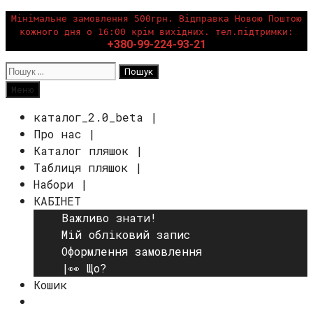
Перейти
Мінімальне замовлення 500грн. Відправка Новою Поштою
кожного дня о 16:00 крім вихідних. тел.підтримки:
до
+380-99-224-93-21
вмісту
Пошук:
Пошук
Меню
каталог_2.0_beta |
Про нас |
Каталог пляшок |
Таблиця пляшок |
Набори |
КАБІНЕТ
Важливо знати!
Мій обліковий запис
Оформлення замовлення
|👀 Що?
Кошик
Пошук