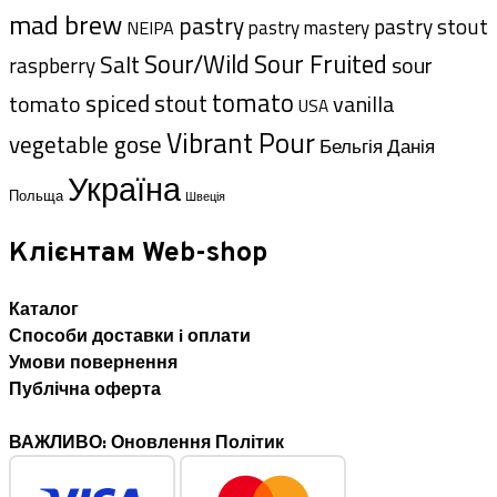
mad brew
pastry
pastry stout
pastry mastery
NEIPA
Sour/Wild
Sour Fruited
Salt
sour
raspberry
tomato
spiced
tomato
stout
vanilla
USA
Vibrant Pour
vegetable gose
Данія
Бельгія
Україна
Польща
Швеція
Клієнтам Web-shop
Каталог
Способи доставки i оплати
Умови повернення
Публічна оферта
ВАЖЛИВО: Оновлення Політик