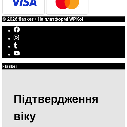
© 2026 flasker
• На платформі
WPKoi
Flasker
Підтвердження
віку