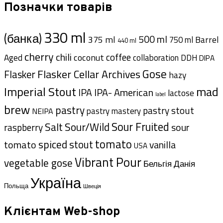
Позначки товарів
330 ml
(банка)
500 ml
375 ml
Barrel
750 ml
440 ml
cherry
chili
coffee
coconut
Aged
collaboration
DDH
DIPA
Gose
Flasker Cellar Archives
Flasker
hazy
Imperial Stout
mad
IPA- American
IPA
lactose
label
brew
pastry
pastry stout
pastry mastery
NEIPA
Sour Fruited
Salt
Sour/Wild
sour
raspberry
tomato
spiced
tomato
stout
vanilla
USA
Vibrant Pour
vegetable gose
Данія
Бельгія
Україна
Польща
Швеція
Клієнтам Web-shop