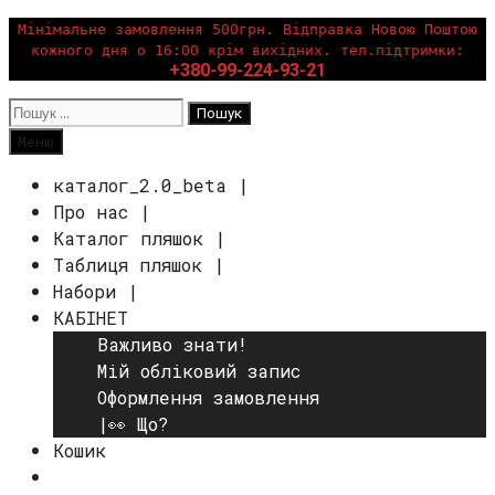
Перейти
Мінімальне замовлення 500грн. Відправка Новою Поштою
кожного дня о 16:00 крім вихідних. тел.підтримки:
до
+380-99-224-93-21
вмісту
Пошук:
Пошук
Меню
каталог_2.0_beta |
Про нас |
Каталог пляшок |
Таблиця пляшок |
Набори |
КАБІНЕТ
Важливо знати!
Мій обліковий запис
Оформлення замовлення
|👀 Що?
Кошик
Пошук