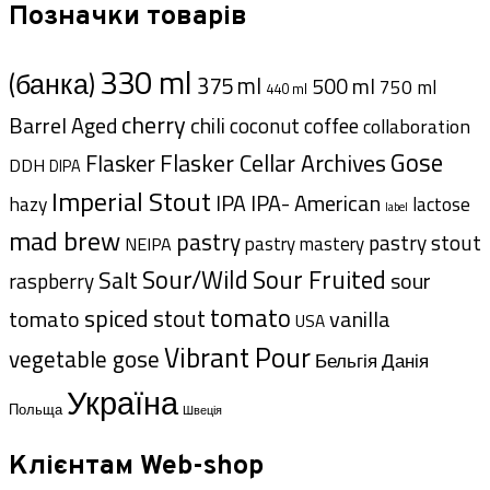
Позначки товарів
330 ml
(банка)
375 ml
500 ml
750 ml
440 ml
cherry
Barrel Aged
chili
coffee
coconut
collaboration
Gose
Flasker Cellar Archives
Flasker
DDH
DIPA
Imperial Stout
IPA- American
IPA
hazy
lactose
label
mad brew
pastry
pastry stout
pastry mastery
NEIPA
Sour/Wild
Sour Fruited
Salt
sour
raspberry
tomato
spiced
stout
tomato
vanilla
USA
Vibrant Pour
vegetable gose
Данія
Бельгія
Україна
Польща
Швеція
Клієнтам Web-shop