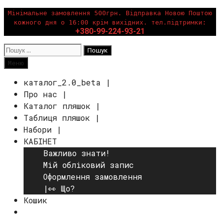
Перейти
Мінімальне замовлення 500грн. Відправка Новою Поштою
кожного дня о 16:00 крім вихідних. тел.підтримки:
до
+380-99-224-93-21
вмісту
Пошук:
Пошук
Меню
каталог_2.0_beta |
Про нас |
Каталог пляшок |
Таблиця пляшок |
Набори |
КАБІНЕТ
Важливо знати!
Мій обліковий запис
Оформлення замовлення
|👀 Що?
Кошик
Пошук