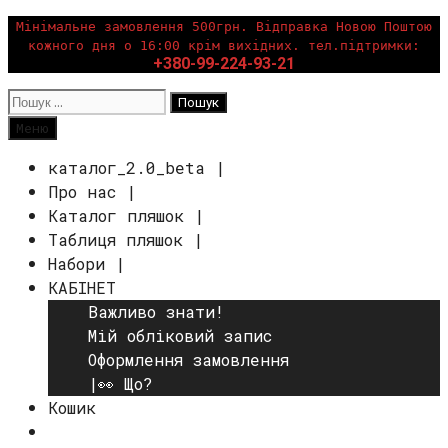
Перейти
Мінімальне замовлення 500грн. Відправка Новою Поштою
кожного дня о 16:00 крім вихідних. тел.підтримки:
до
+380-99-224-93-21
вмісту
Пошук:
Пошук
Меню
каталог_2.0_beta |
Про нас |
Каталог пляшок |
Таблиця пляшок |
Набори |
КАБІНЕТ
Важливо знати!
Мій обліковий запис
Оформлення замовлення
|👀 Що?
Кошик
Пошук