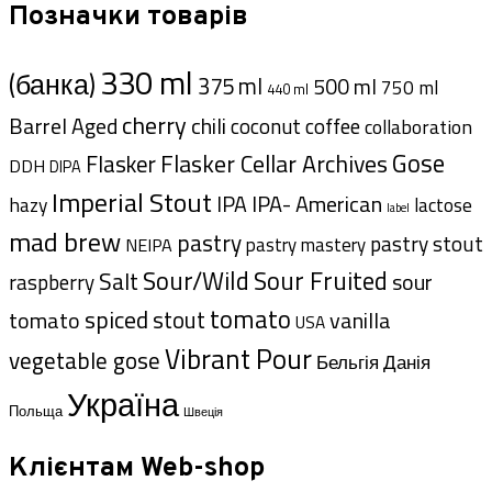
Позначки товарів
330 ml
(банка)
375 ml
500 ml
750 ml
440 ml
cherry
Barrel Aged
chili
coffee
coconut
collaboration
Gose
Flasker Cellar Archives
Flasker
DDH
DIPA
Imperial Stout
IPA- American
IPA
hazy
lactose
label
mad brew
pastry
pastry stout
pastry mastery
NEIPA
Sour/Wild
Sour Fruited
Salt
sour
raspberry
tomato
spiced
stout
tomato
vanilla
USA
Vibrant Pour
vegetable gose
Данія
Бельгія
Україна
Польща
Швеція
Клієнтам Web-shop