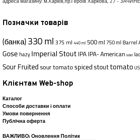
адреса магазину: м.Харків,пр.Героїв Харкова, 27 - ЗАЧИН
Позначки товарів
330 ml
(банка)
500 ml
375 ml
Barrel 
750 ml
440 ml
Imperial Stout
Gose
IPA- American
IPA
hazy
la
label
tomato
Sour Fruited
spiced
sour tomato
stout
US
Клієнтам Web-shop
Каталог
Способи доставки i оплати
Умови повернення
Публічна оферта
ВАЖЛИВО: Оновлення Політик