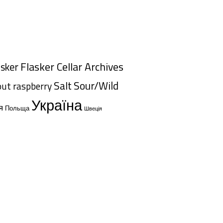
Flasker Cellar Archives
asker
Salt
Sour/Wild
out
raspberry
Україна
я
Польща
Швеція