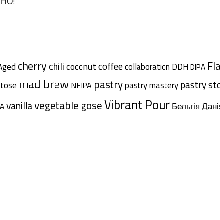
ЕНО!
cherry
chili
Fl
coffee
coconut
Aged
collaboration
DDH
DIPA
mad brew
pastry
pastry st
ctose
pastry mastery
NEIPA
Vibrant Pour
vegetable gose
vanilla
Дані
Бельгія
A