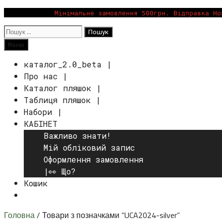
Перейти
Мінімальне замовлення 500грн. Відправка Но
до
Пошук:
вмісту
Пошук
Меню
каталог_2.0_beta |
Про нас |
Каталог пляшок |
Таблиця пляшок |
Набори |
КАБІНЕТ
Важливо знати!
Мій обліковий запис
Оформлення замовлення
|👀 Що?
Кошик
Пошук
Головна
/ Товари з позначками “UCA2024-silver”