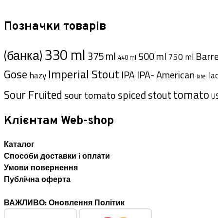
Позначки товарів
330 ml
(банка)
375 ml
Barre
500 ml
750 ml
440 ml
Imperial Stout
Gose
IPA- American
IPA
hazy
la
label
Sour Fruited
tomato
spiced
sour tomato
stout
U
Клієнтам Web-shop
Каталог
Способи доставки i оплати
Умови повернення
Публічна оферта
ВАЖЛИВО: Оновлення Політик