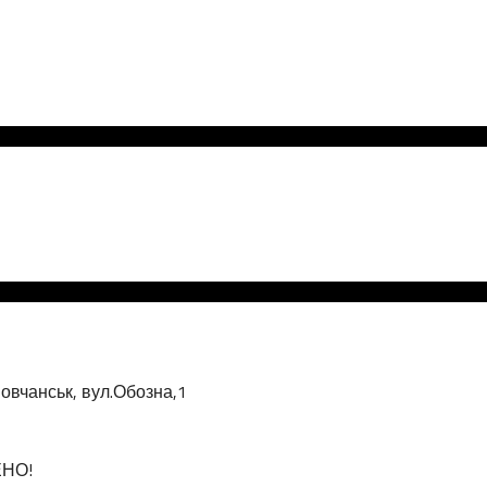
овчанськ, вул.Обозна,1
ЕНО!