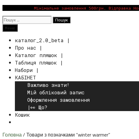
Перейти
Мінімальне замовлення 500грн. Відправка Но
до
Пошук:
вмісту
Пошук
Меню
каталог_2.0_beta |
Про нас |
Каталог пляшок |
Таблиця пляшок |
Набори |
КАБІНЕТ
Важливо знати!
Мій обліковий запис
Оформлення замовлення
|👀 Що?
Кошик
Пошук
Головна
/ Товари з позначками “winter warmer”