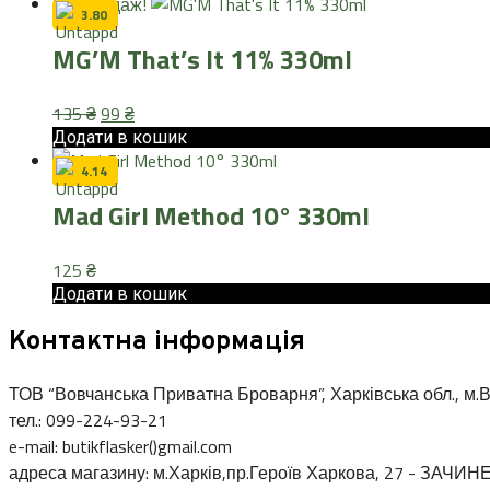
Розпродаж!
149 ₴.
135 ₴.
3.80
MG’M That’s It 11% 330ml
Оригінальна
Поточна
135
₴
99
₴
ціна:
ціна:
Додати в кошик
135 ₴.
99 ₴.
4.14
Mad Girl Method 10° 330ml
125
₴
Додати в кошик
Контактна інформація
ТОВ “Вовчанська Приватна Броварня”, Харківська обл., м.В
тел.: 099-224-93-21
e-mail: butikflasker()gmail.com
адреса магазину: м.Харків,пр.Героїв Харкова, 27 - ЗАЧИН