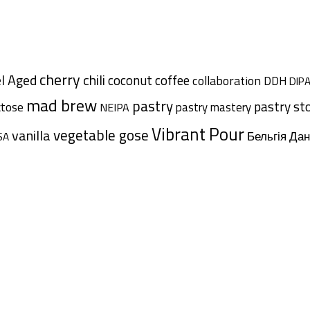
cherry
l Aged
chili
coffee
coconut
collaboration
DDH
DIP
mad brew
pastry
pastry st
ctose
pastry mastery
NEIPA
Vibrant Pour
vegetable gose
vanilla
Дан
Бельгія
SA