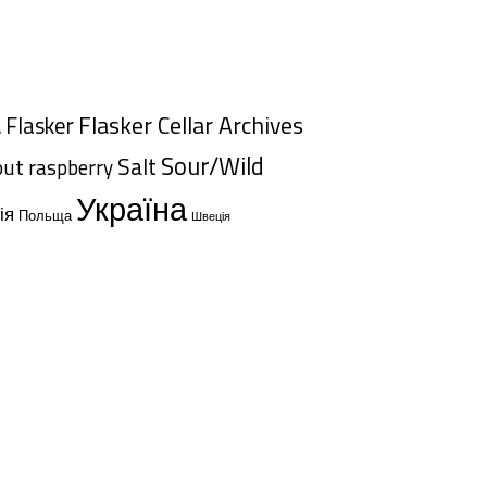
Flasker Cellar Archives
Flasker
A
Sour/Wild
Salt
out
raspberry
Україна
ія
Польща
Швеція