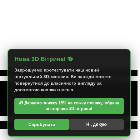
Нова 3D Вітрина! 🍻
Запрошуємо протестувати наш новий
віртуальний 3D-магазин. Ви завжди можете
повернутися до класичного вигляду за
допомогою кнопки в меню.
🎁 Даруємо знижку 15% на кожну пляшку, обрану
зі сторінки 3D-вітрини!
Спробувати
Ні, дякую