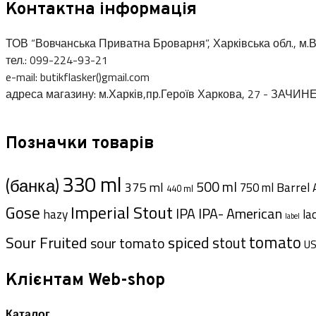
Контактна інформація
ТОВ “Вовчанська Приватна Броварня”, Харківська обл., м.В
тел.: 099-224-93-21
e-mail: butikflasker()gmail.com
адреса магазину: м.Харків,пр.Героїв Харкова, 27 - ЗАЧИН
Позначки товарів
330 ml
(банка)
500 ml
375 ml
Barrel 
750 ml
440 ml
Imperial Stout
Gose
IPA- American
IPA
hazy
la
label
tomato
Sour Fruited
spiced
stout
sour tomato
U
Клієнтам Web-shop
Каталог