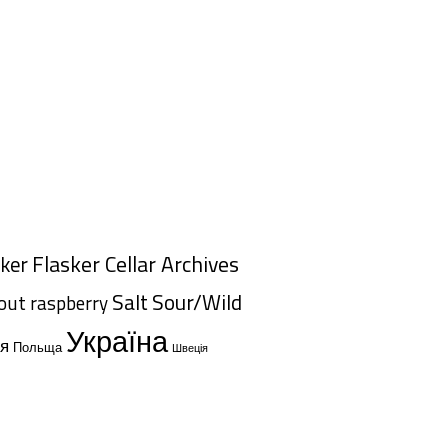
Flasker Cellar Archives
sker
Salt
Sour/Wild
tout
raspberry
Україна
ія
Польща
Швеція