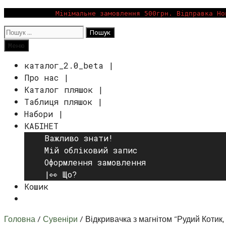
Перейти
Мінімальне замовлення 500грн. Відправка Но
до
Пошук:
вмісту
Пошук
Меню
каталог_2.0_beta |
Про нас |
Каталог пляшок |
Таблиця пляшок |
Набори |
КАБІНЕТ
Важливо знати!
Мій обліковий запис
Оформлення замовлення
|👀 Що?
Кошик
Пошук
Головна
/
Сувеніри
/ Відкривачка з магнітом “Рудий Котик