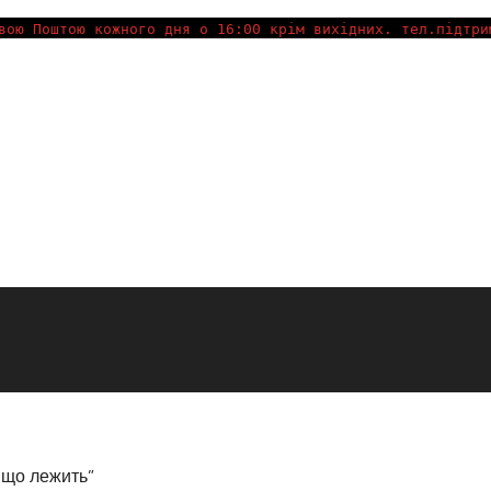
вою Поштою кожного дня о 16:00 крім вихідних. тел.підтри
, що лежить”