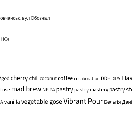
овчанськ, вул.Обозна,1
ЕНО!
cherry
chili
Fla
coffee
Aged
coconut
DDH
collaboration
DIPA
mad brew
pastry
pastry s
ctose
pastry mastery
NEIPA
Vibrant Pour
vegetable gose
vanilla
Дан
Бельгія
SA