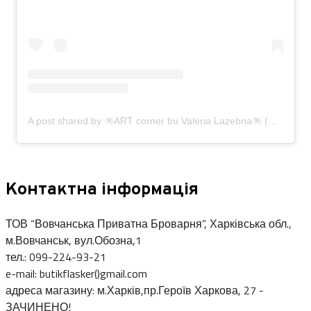
A post shared by 🪅ART corner bu Valeria Lazebna🪅 (@art_corner.w13)
Контактна інформація
ТОВ “Вовчанська Приватна Броварня”, Харківська обл.,
м.Вовчанськ, вул.Обозна,1
тел.: 099-224-93-21
e-mail: butikflasker()gmail.com
адреса магазину: м.Харків,пр.Героїв Харкова, 27 -
ЗАЧИНЕНО!