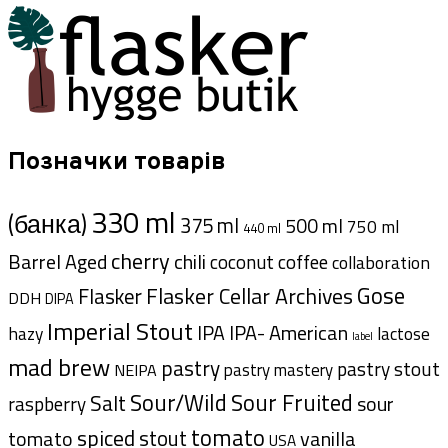
Позначки товарів
330 ml
(банка)
375 ml
500 ml
750 ml
440 ml
cherry
Barrel Aged
chili
coffee
coconut
collaboration
Gose
Flasker Cellar Archives
Flasker
DDH
DIPA
Imperial Stout
IPA- American
IPA
hazy
lactose
label
mad brew
pastry
pastry stout
pastry mastery
NEIPA
Sour/Wild
Sour Fruited
Salt
sour
raspberry
tomato
spiced
stout
tomato
vanilla
USA