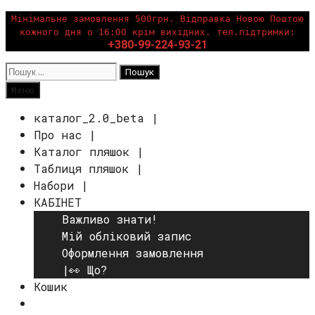
Перейти
Мінімальне замовлення 500грн. Відправка Новою Поштою
кожного дня о 16:00 крім вихідних. тел.підтримки:
до
+380-99-224-93-21
вмісту
Пошук:
Пошук
Меню
каталог_2.0_beta |
Про нас |
Каталог пляшок |
Таблиця пляшок |
Набори |
КАБІНЕТ
Важливо знати!
Мій обліковий запис
Оформлення замовлення
|👀 Що?
Кошик
Пошук