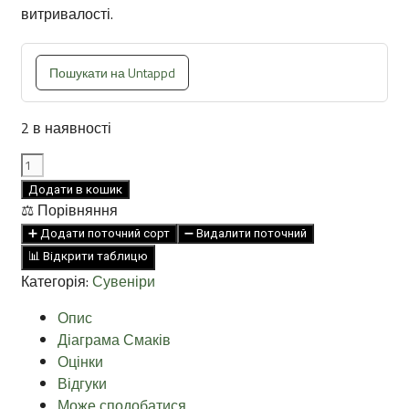
витривалості.
Пошукати на Untappd
2 в наявності
Котильйон
"Вовчанськ"
Додати в кошик
кількість
⚖️ Порівняння
➕ Додати поточний сорт
➖ Видалити поточний
📊 Відкрити таблицю
Категорія:
Сувеніри
Опис
Діаграма Смаків
Оцінки
Відгуки
Може сподобатися