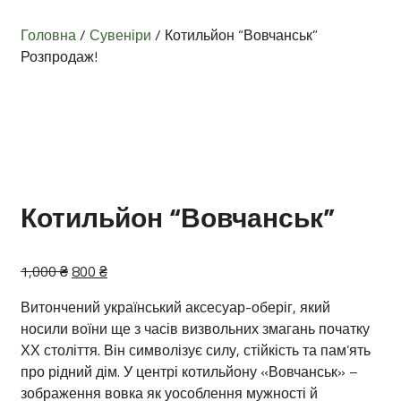
Головна
/
Сувеніри
/ Котильйон “Вовчанськ”
Розпродаж!
Котильйон “Вовчанськ”
Оригінальна
Поточна
1,000
₴
800
₴
ціна:
ціна:
Витончений український аксесуар-оберіг, який
1,000 ₴.
800 ₴.
носили воїни ще з часів визвольних змагань початку
ХХ століття. Він символізує силу, стійкість та пам’ять
про рідний дім. У центрі котильйону «Вовчанськ» –
зображення вовка як уособлення мужності й