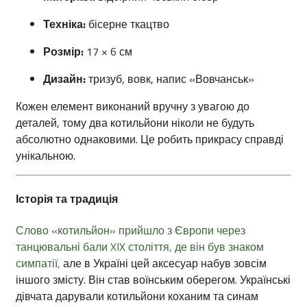
Техніка:
бісерне ткацтво
Розмір:
17 × 6 см
Дизайн:
тризуб, вовк, напис «Вовчанськ»
Кожен елемент виконаний вручну з увагою до
деталей, тому два котильйони ніколи не будуть
абсолютно однаковими. Це робить прикрасу справді
унікальною.
Історія та традиція
Слово «котильйон» прийшло з Європи через
танцювальні бали XIX століття, де він був знаком
симпатії,
але в Україні цей аксесуар набув зовсім
іншого змісту. Він став воїнським оберегом. Українські
дівчата дарували котильйони коханим та синам