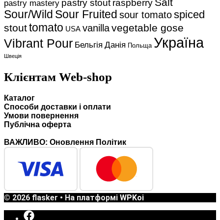
Salt
pastry stout
raspberry
pastry mastery
Sour/Wild
Sour Fruited
spiced
sour tomato
tomato
stout
vegetable gose
vanilla
USA
Україна
Vibrant Pour
Данія
Бельгія
Польща
Швеція
Клієнтам Web-shop
Каталог
Способи доставки i оплати
Умови повернення
Публічна оферта
ВАЖЛИВО: Оновлення Політик
© 2026 flasker
• На платформі
WPKoi