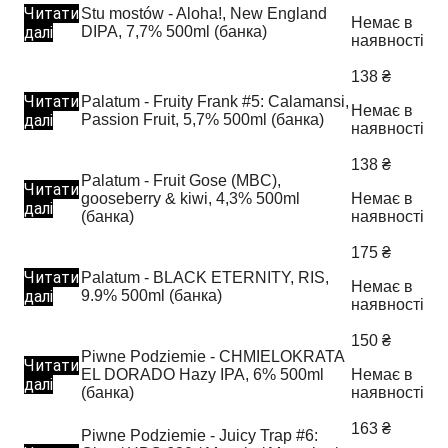
Читати
Stu mostów - Aloha!, New England
Немає в
далі
DIPA, 7,7% 500ml (банка)
наявності
138
₴
Читати
Palatum - Fruity Frank #5: Calamansi,
Немає в
далі
Passion Fruit, 5,7% 500ml (банка)
наявності
138
₴
Palatum - Fruit Gose (MBC),
Читати
gooseberry & kiwi, 4,3% 500ml
Немає в
далі
(банка)
наявності
175
₴
Читати
Palatum - BLACK ETERNITY, RIS,
Немає в
далі
9.9% 500ml (банка)
наявності
150
₴
Piwne Podziemie - CHMIELOKRATA
Читати
EL DORADO Hazy IPA, 6% 500ml
Немає в
далі
(банка)
наявності
163
₴
Piwne Podziemie - Juicy Trap #6: