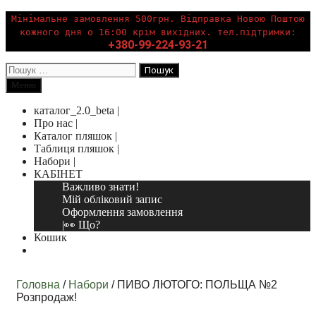
Перейти
Мінімальне замовлення 500грн. Відправка Новою Поштою
до
кожного дня о 16:00 крім вихідних. тел.підтримки:
вмісту
+380-99-224-93-21
Пошук:
Пошук
Меню
каталог_2.0_beta |
Про нас |
Каталог пляшок |
Таблиця пляшок |
Набори |
КАБІНЕТ
Важливо знати!
Мій обліковий запис
Оформлення замовлення
|👀 Що?
Кошик
Пошук
Головна
/
Набори
/ ПИВО ЛЮТОГО: ПОЛЬЩА №2
Розпродаж!