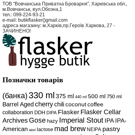
ТОВ “Вовчанська Приватна Броварня”, Харківська обл.,
м.Вовчанськ, вул.Обозна,1
тел.: 099-224-93-21
e-mail: butikflasker()gmail.com
адреса магазину: м.Харків,пр.Героїв Харкова, 27 -
ЗАЧИНЕНО!
Позначки товарів
330 ml
(банка)
375 ml
500 ml
750 ml
440 ml
cherry
Barrel Aged
chili
coconut
coffee
Flasker Cellar
Flasker
collaboration
DDH
DIPA
Imperial Stout
Gose
Archives
IPA
IPA-
hazy
mad brew
pastry
American
lactose
NEIPA
label