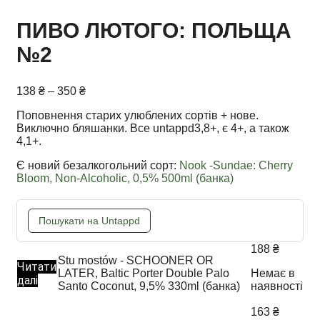
ПИВО ЛЮТОГО: ПОЛЬЩА
№2
Price
138
₴
–
350
₴
range:
Поповнення старих улюблених сортів + нове.
138 ₴
Виключно бляшанки. Все untappd3,8+, є 4+, а також
through
4,1+.
350 ₴
Є новий безалкогольний сорт:
Nook -Sundae: Cherry
Bloom, Non-Alcoholic, 0,5% 500ml (банка)
Пошукати на Untappd
188
₴
Stu mostów - SCHOONER OR
Читати
LATER, Baltic Porter Double Palo
Немає в
далі
Santo Coconut, 9,5% 330ml (банка)
наявності
163
₴