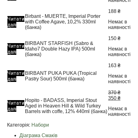
наявності
188
₴
Birbant - MUERTE, Imperial Porter
Читати
with Coffee Agave, 10,2% 330ml
Немає в
далі
(банка)
наявності
150
₴
BIRBANT STARFISH (Sabro &
Читати
Idaho7 Double Hazy IPA) 500ml
Немає в
далі
(банка)
наявності
163
₴
Читати
BIRBANT PUKA PUKA (Tropical
Немає в
далі
Pastry Sour) 500ml (банка)
наявності
370
₴
Оригінальна
Поточн
350
₴
Hopito - BADASS, Imperial Stout
Читати
ціна:
ціна:
Aged in Heaven Hill & Wild Turkey
далі
Немає в
370 ₴.
350 ₴.
Barrels with coffe, 12% 440ml (банка)
наявності
Категорія:
Набори
Діаграма Смаків