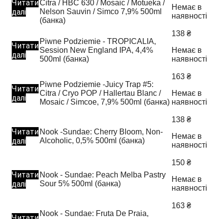
Читати
Citra / HBC 630 / Mosaic / Motueka /
Немає в
далі
Nelson Sauvin / Simco 7,9% 500ml
наявності
(банка)
138
₴
Piwne Podziemie - TROPICALIA,
Читати
Session New England IPA, 4,4%
Немає в
далі
500ml (банка)
наявності
163
₴
Piwne Podziemie -Juicy Trap #5:
Читати
Citra / Cryo POP / Hallertau Blanc /
Немає в
далі
Mosaic / Simcoe, 7,9% 500ml (банка)
наявності
138
₴
Читати
Nook -Sundae: Cherry Bloom, Non-
Немає в
далі
Alcoholic, 0,5% 500ml (банка)
наявності
150
₴
Читати
Nook - Sundae: Peach Melba Pastry
Немає в
далі
Sour 5% 500ml (банка)
наявності
163
₴
Nook - Sundae: Fruta De Praia,
Читати