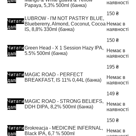
далі
наявності
Papaya, 5,3% 500ml (банка)
150
₴
LUBROW - I'M NOT PASTRY BLUE,
Читати
Bluebererry, Almond, Coconut, Cocoa
Немає в
далі
IS, 8,8% 330ml (банка)
наявності
150
₴
Читати
Green Head - X 1 Session Hazy IPA,
Немає в
далі
5.5% 500ml (банка)
наявності
195
₴
Читати
MAGIC ROAD - PERFECT
Немає в
далі
BREAKFAST, IS 11% 0,44L (банка)
наявності
149
₴
Читати
MAGIC ROAD - STRONG BELIEFS,
Немає в
далі
DDH DIPA, 8,2% 500ml (банка)
наявності
150
₴
Читати
Brokreacja - MEDICINE INFERNAL,
Немає в
далі
Black IPA, 6,7 % 500ml