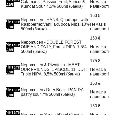
Calamansi, Passion Fruit, Apricot &
Немає в
далі
Kumqat Sour, 4,5% 500ml (банка)
наявності
163
₴
Nepomucen - HANS, Quadrupel with
Читати
RaspberriexVanillaxCocoa Nibs, 10%
Немає в
далі
500ml (банка)
наявності
163
₴
Nepomucen - DOUBLE FOREST
Читати
ONE AND ONLY, Forest DIPA, 7,5%
Немає в
далі
500ml (банка)
наявності
175
₴
Nepomucen & Piwoteka - MEET
Читати
OUR FRIENDS, EPISODE 11: DDH
Немає в
далі
Triple NIPA, 8,5% 500ml (банка)
наявності
163
₴
Читати
Nepomucen / Deer Bear - PAN DA
Немає в
далі
pastry sour 7% 500ml (банка)
наявності
150
₴
Читати
Nepomucen Szosa 500ml (банка)
Немає в