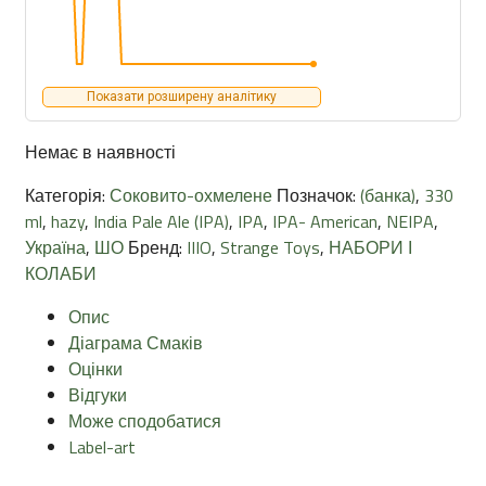
Показати розширену аналітику
Немає в наявності
Категорія:
Соковито-охмелене
Позначок:
(банка)
,
330
ml
,
hazy
,
India Pale Ale (IPA)
,
IPA
,
IPA- American
,
NEIPA
,
Україна
,
ШО
Бренд:
IIIO
,
Strange Toys
,
НАБОРИ І
КОЛАБИ
Опис
Діаграма Смаків
Оцінки
Відгуки
Може сподобатися
Label-art