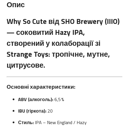
Опис
Why So Cute
від SHO Brewery (IIIO)
— соковитий Hazy IPA,
створений у колаборації зі
Strange Toys: тропічне, мутне,
цитрусове.
Основні характеристики:
ABV (алкоголь):
6,5 %
IBU (гіркота):
20
Стиль:
IPA – New England / Hazy