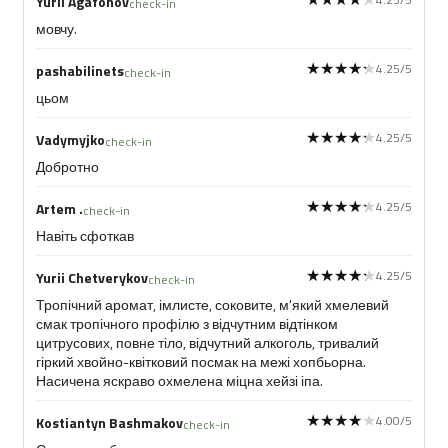
Yurii Agafonov
check-in
мовчу.
★★★★★
★★★★★
4.25/5
pashabilinets
check-in
цьом
★★★★★
★★★★★
4.25/5
Vadymyjko
check-in
Добротно
★★★★★
★★★★★
4.25/5
Artem .
check-in
Навіть сфоткав
★★★★★
★★★★★
4.25/5
Yurii Chetverykov
check-in
Тропічний аромат, імлисте, соковите, м'який хмелевий
смак тропічного профілю з відчутним відтінком
цитрусових, повне тіло, відчутний алкоголь, тривалий
гіркий хвойно-квітковий посмак на межі хопбьорна.
Насичена яскраво охмелена міцна хейзі іпа.
★★★★★
★★★★★
4.00/5
Kostiantyn Bashmakov
check-in