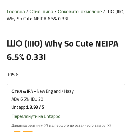
Головна
/
Стилі пива
/
Соковито-охмелене
/ ШО (IIIO)
Why So Cute NEIPA 6.5% 0.33l
ШО (IIIO) Why So Cute NEIPA
6.5% 0.33l
105
₴
Стиль:
IPA - New England / Hazy
ABV 6.5% · IBU 20
Untappd:
3.93 / 5
Переглянути на Untappd
Динаміка рейтингу (Y) від першого до останнього заміру (X)