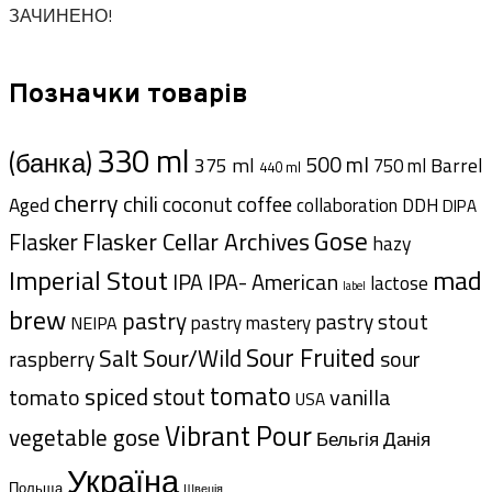
ЗАЧИНЕНО!
Позначки товарів
330 ml
(банка)
500 ml
375 ml
Barrel
750 ml
440 ml
cherry
chili
coffee
coconut
Aged
collaboration
DDH
DIPA
Gose
Flasker Cellar Archives
Flasker
hazy
Imperial Stout
mad
IPA- American
IPA
lactose
label
brew
pastry
pastry stout
pastry mastery
NEIPA
Sour Fruited
Salt
Sour/Wild
sour
raspberry
tomato
spiced
tomato
stout
vanilla
USA
Vibrant Pour
vegetable gose
Данія
Бельгія
Україна
Польща
Швеція