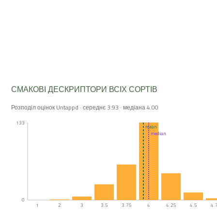
СМАКОВІ ДЕСКРИПТОРИ ВСІХ СОРТІВ
Розподіл оцінок Untappd · середнє 3.93 · медіана 4.00
133
mean
median
0
1
2
3
3.5
3.75
4
4.25
4.5
4.