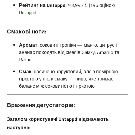
Рейтинг на Untappd:
≈ 3,94 / 5 (196 оцінок)
Untappd
Смакові ноти:
Аромат:
соковиті тропіки — манго, цитрус і
ананас походять від хмелів Galaxy, Amarillo та
Rakau
Смак:
насичено-фруктовий, але з помірною
гіркотою у післясмаку — пиво, яке тримає
баланс між соковитістю і гіркотою
Враження дегустаторів:
Загалом користувачі Untappd відзначають
наступне: