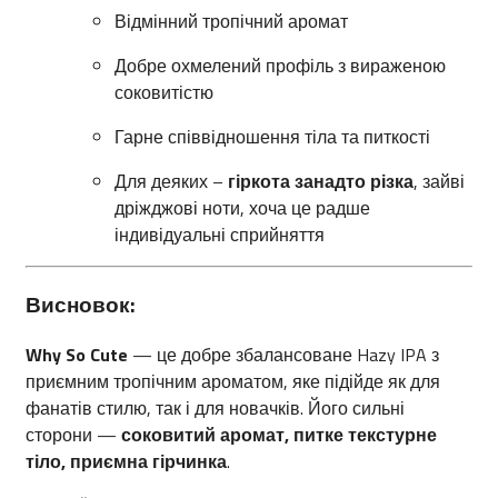
Відмінний тропічний аромат
Добре охмелений профіль з вираженою
соковитістю
Гарне співвідношення тіла та питкості
Для деяких –
гіркота занадто різка
, зайві
дріжджові ноти, хоча це радше
індивідуальні сприйняття
Висновок:
Why So Cute
— це добре збалансоване Hazy IPA з
приємним тропічним ароматом, яке підійде як для
фанатів стилю, так і для новачків. Його сильні
сторони —
соковитий аромат, питке текстурне
тіло, приємна гірчинка
.