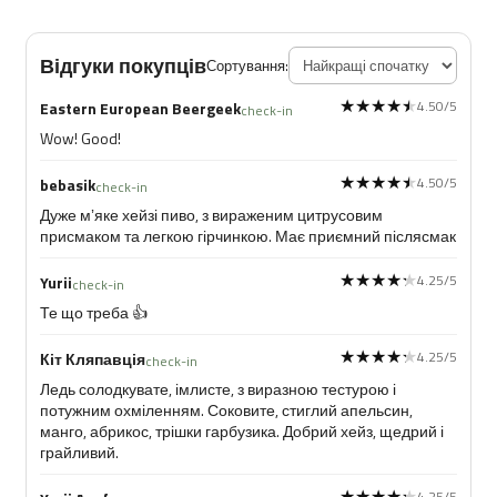
Відгуки покупців
Сортування:
★★★★★
★★★★★
4.50/5
Eastern European Beergeek
check-in
Wow! Good!
★★★★★
★★★★★
4.50/5
bebasik
check-in
Дуже мʼяке хейзі пиво, з вираженим цитрусовим
присмаком та легкою гірчинкою. Має приємний післясмак
★★★★★
★★★★★
4.25/5
Yurii
check-in
Те що треба 👍
★★★★★
★★★★★
4.25/5
Кіт Кляпавція
check-in
Ледь солодкувате, імлисте, з виразною тестурою і
потужним охміленням. Соковите, стиглий апельсин,
манго, абрикос, трішки гарбузика. Добрий хейз, щедрий і
грайливий.
★★★★★
★★★★★
4.25/5