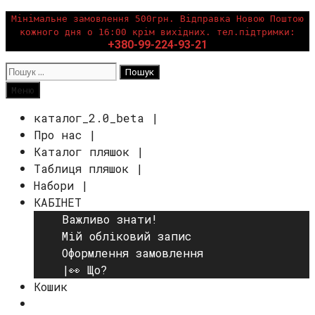
Перейти
Мінімальне замовлення 500грн. Відправка Новою Поштою
кожного дня о 16:00 крім вихідних. тел.підтримки:
до
+380-99-224-93-21
вмісту
Пошук:
Пошук
Меню
каталог_2.0_beta |
Про нас |
Каталог пляшок |
Таблиця пляшок |
Набори |
КАБІНЕТ
Важливо знати!
Мій обліковий запис
Оформлення замовлення
|👀 Що?
Кошик
Пошук