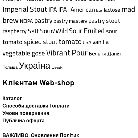
Imperial Stout
mad
IPA- American
IPA
lactose
label
brew
pastry
pastry stout
pastry mastery
NEIPA
Sour Fruited
Salt
Sour/Wild
sour
raspberry
tomato
spiced
tomato
stout
vanilla
USA
Vibrant Pour
vegetable gose
Данія
Бельгія
Україна
Польща
Швеція
Клієнтам Web-shop
Каталог
Способи доставки i оплати
Умови повернення
Публічна оферта
ВАЖЛИВО: Оновлення Політик