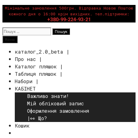
Перейти
Мінімальне замовлення 500грн. Відправка Новою Поштою
кожного дня о 16:00 крім вихідних. тел.підтримки:
до
+380-99-224-93-21
вмісту
Пошук:
Пошук
Меню
каталог_2.0_beta |
Про нас |
Каталог пляшок |
Таблиця пляшок |
Набори |
КАБІНЕТ
Важливо знати!
Мій обліковий запис
Оформлення замовлення
|👀 Що?
Кошик
Пошук