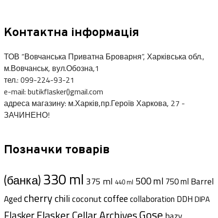
Контактна інформація
ТОВ “Вовчанська Приватна Броварня”, Харківська обл.,
м.Вовчанськ, вул.Обозна,1
тел.: 099-224-93-21
e-mail: butikflasker()gmail.com
адреса магазину: м.Харків,пр.Героїв Харкова, 27 -
ЗАЧИНЕНО!
Позначки товарів
330 ml
(банка)
500 ml
375 ml
Barrel
750 ml
440 ml
cherry
chili
coffee
coconut
Aged
collaboration
DDH
DIPA
Gose
Flasker Cellar Archives
Flasker
hazy