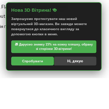
Flasker Cellar Archives
Flasker
A
Нова 3D Вітрина! 🍻
Sour/Wild
Salt
out
raspberry
Запрошуємо протестувати наш новий
Україна
віртуальний 3D-магазин. Ви завжди можете
ія
Польща
Швеція
повернутися до класичного вигляду за
допомогою кнопки в меню.
🎁 Даруємо знижку 15% на кожну пляшку, обрану
зі сторінки 3D-вітрини!
Спробувати
Ні, дякую