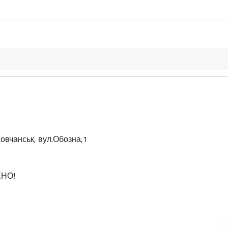
овчанськ, вул.Обозна,1
ЕНО!