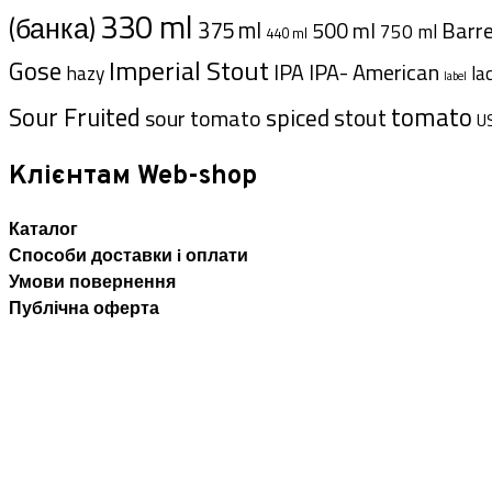
330 ml
(банка)
375 ml
Barre
500 ml
750 ml
440 ml
Imperial Stout
Gose
IPA- American
IPA
hazy
la
label
Sour Fruited
tomato
spiced
sour tomato
stout
U
Клієнтам Web-shop
Каталог
Способи доставки i оплати
Умови повернення
Публічна оферта
ВАЖЛИВО: Оновлення Політик
© 2026 flasker
• На платформі
WPKoi