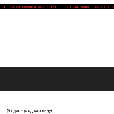
вою Поштою кожного дня о 16:00 крім вихідних. тел.підтри
 Beer (5 одиниць одного виду)