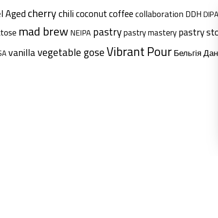
cherry
l Aged
chili
coffee
coconut
collaboration
DDH
DIP
mad brew
pastry
pastry st
ctose
pastry mastery
NEIPA
Vibrant Pour
vegetable gose
vanilla
Дан
Бельгія
SA