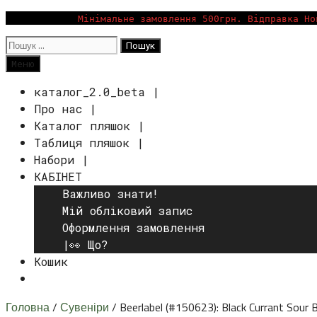
Перейти
Мінімальне замовлення 500грн. Відправка Но
до
Пошук:
вмісту
Пошук
Меню
каталог_2.0_beta |
Про нас |
Каталог пляшок |
Таблиця пляшок |
Набори |
КАБІНЕТ
Важливо знати!
Мій обліковий запис
Оформлення замовлення
|👀 Що?
Кошик
Пошук
Головна
/
Сувеніри
/ Beerlabel (#150623): Black Currant Sour