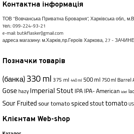
Контактна інформація
ТОВ “Вовчанська Приватна Броварня”, Харківська обл., м.В
тел.: 099-224-93-21
e-mail: butikflasker()gmail.com
адреса магазину: м.Харків,пр.Героїв Харкова, 27 - ЗАЧИН
Позначки товарів
330 ml
(банка)
500 ml
375 ml
Barrel 
750 ml
440 ml
Imperial Stout
Gose
IPA- American
IPA
hazy
la
label
tomato
Sour Fruited
spiced
sour tomato
stout
US
Клієнтам Web-shop
Каталог