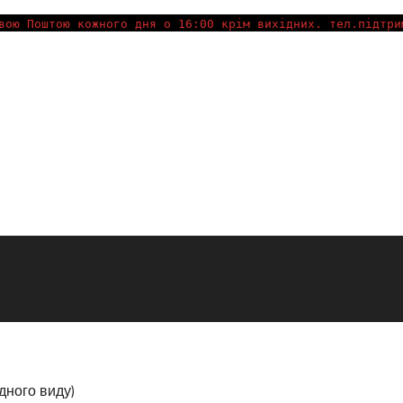
вою Поштою кожного дня о 16:00 крім вихідних. тел.підтри
одного виду)