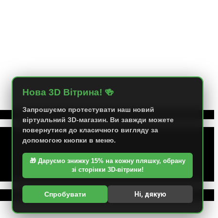
Нова 3D Вітрина! 🍻
Запрошуємо протестувати наш новий
віртуальний 3D-магазин. Ви завжди можете
повернутися до класичного вигляду за
допомогою кнопки в меню.
🎁 Даруємо знижку 15% на кожну пляшку, обрану
зі сторінки 3D-вітрини!
Спробувати
Ні, дякую