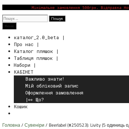
Перейти
Мінімальне замовлення 500грн. Відправка Но
до
Пошук:
вмісту
Пошук
Меню
каталог_2.0_beta |
Про нас |
Каталог пляшок |
Таблиця пляшок |
Набори |
КАБІНЕТ
Важливо знати!
Мій обліковий запис
Оформлення замовлення
|👀 Що?
Кошик
Пошук
Головна
/
Сувеніри
/ Beerlabel (#250523): Livity (5 одиниць 