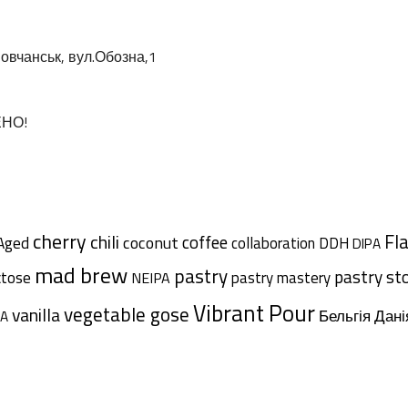
овчанськ, вул.Обозна,1
ЕНО!
cherry
chili
Fl
coffee
coconut
Aged
collaboration
DDH
DIPA
mad brew
pastry
pastry st
ctose
pastry mastery
NEIPA
Vibrant Pour
vegetable gose
vanilla
Дані
Бельгія
A