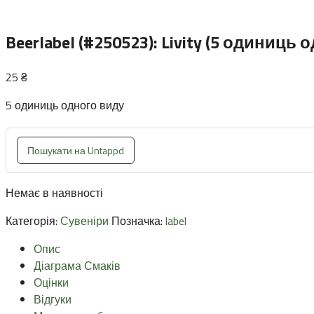
Beerlabel (#250523): Livity (5 одиниць 
25
₴
5 одиниць одного виду
Пошукати на Untappd
Немає в наявності
Категорія:
Сувеніри
Позначка:
label
Опис
Діаграма Смаків
Оцінки
Відгуки