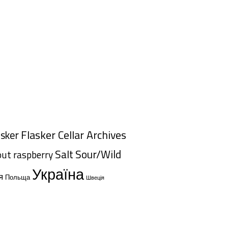
Flasker Cellar Archives
asker
Salt
Sour/Wild
out
raspberry
Україна
я
Польща
Швеція