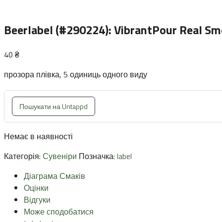
Beerlabel (#290224): VibrantPour Real S
40
₴
прозора плівка, 5 одиниць одного виду
Пошукати на Untappd
Немає в наявності
Категорія:
Сувеніри
Позначка:
label
Діаграма Смаків
Оцінки
Відгуки
Може сподобатися