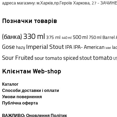
адреса магазину: м.Харків,пр.Героїв Харкова, 27 - ЗАЧИН
Позначки товарів
330 ml
(банка)
500 ml
375 ml
Barrel 
750 ml
440 ml
Imperial Stout
Gose
IPA- American
IPA
hazy
la
label
Sour Fruited
tomato
spiced
sour tomato
stout
U
Клієнтам Web-shop
Каталог
Способи доставки i оплати
Умови повернення
Публічна оферта
ВАЖЛИВО: Оновлення Політик