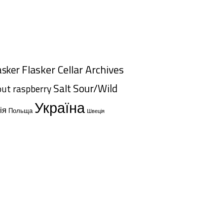
Flasker Cellar Archives
asker
Salt
Sour/Wild
out
raspberry
Україна
ія
Польща
Швеція