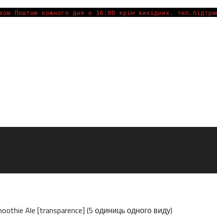
вою Поштою кожного дня о 16:00 крім вихідних. тел.підтри
moothie Ale [transparence] (5 одиниць одного виду)