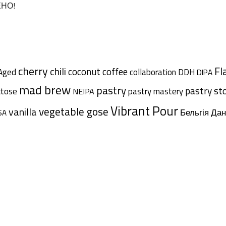
ЕНО!
cherry
chili
Fl
coffee
coconut
Aged
collaboration
DDH
DIPA
mad brew
pastry
pastry st
ctose
pastry mastery
NEIPA
Vibrant Pour
vegetable gose
vanilla
Дан
Бельгія
SA