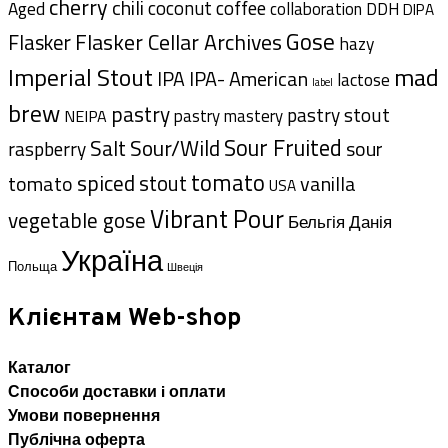
cherry
chili
coffee
coconut
Aged
collaboration
DDH
DIPA
Gose
Flasker Cellar Archives
Flasker
hazy
Imperial Stout
mad
IPA- American
IPA
lactose
label
brew
pastry
pastry stout
pastry mastery
NEIPA
Sour Fruited
Salt
Sour/Wild
sour
raspberry
tomato
spiced
tomato
stout
vanilla
USA
Vibrant Pour
vegetable gose
Данія
Бельгія
Україна
Польща
Швеція
Клієнтам Web-shop
Каталог
Способи доставки i оплати
Умови повернення
Публічна оферта