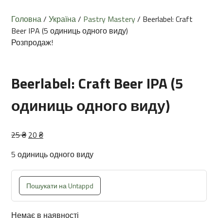
Головна
/
Україна
/
Pastry Mastery
/ Beerlabel: Craft
Beer IPA (5 одиниць одного виду)
Розпродаж!
Beerlabel: Craft Beer IPA (5
одиниць одного виду)
Оригінальна
Поточна
25
₴
20
₴
ціна:
ціна:
5 одиниць одного виду
25 ₴.
20 ₴.
Пошукати на Untappd
Немає в наявності