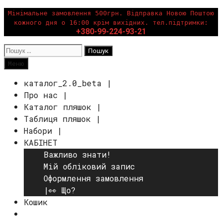
Перейти
Мінімальне замовлення 500грн. Відправка Новою Поштою
кожного дня о 16:00 крім вихідних. тел.підтримки:
до
+380-99-224-93-21
вмісту
Пошук:
Пошук
Меню
каталог_2.0_beta |
Про нас |
Каталог пляшок |
Таблиця пляшок |
Набори |
КАБІНЕТ
Важливо знати!
Мій обліковий запис
Оформлення замовлення
|👀 Що?
Кошик
Пошук