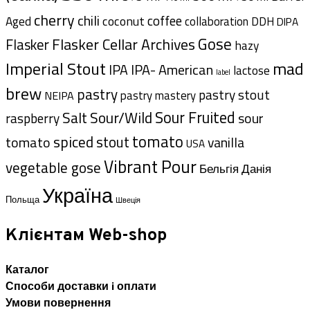
cherry
chili
coffee
coconut
Aged
collaboration
DDH
DIPA
Gose
Flasker Cellar Archives
Flasker
hazy
Imperial Stout
mad
IPA- American
IPA
lactose
label
brew
pastry
pastry stout
pastry mastery
NEIPA
Sour Fruited
Salt
Sour/Wild
sour
raspberry
tomato
spiced
tomato
stout
vanilla
USA
Vibrant Pour
vegetable gose
Данія
Бельгія
Україна
Польща
Швеція
Клієнтам Web-shop
Каталог
Способи доставки i оплати
Умови повернення