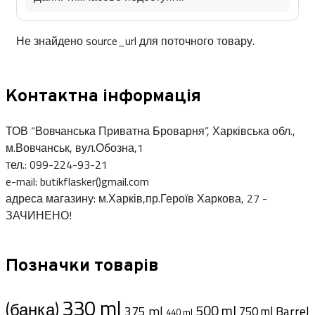
Не знайдено source_url для поточного товару.
Контактна інформація
ТОВ “Вовчанська Приватна Броварня”, Харківська обл.,
м.Вовчанськ, вул.Обозна,1
тел.: 099-224-93-21
e-mail: butikflasker()gmail.com
адреса магазину: м.Харків,пр.Героїв Харкова, 27 -
ЗАЧИНЕНО!
Позначки товарів
330 ml
(банка)
500 ml
375 ml
Barrel
750 ml
440 ml