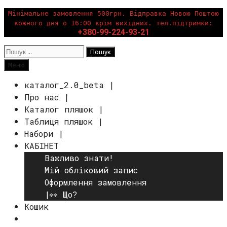
Перейти
Мінімальне замовлення 500грн. Відправка Новою Поштою
кожного дня о 16:00 крім вихідних. тел.підтримки:
до
+380-99-224-93-21
вмісту
Пошук:
Пошук
Меню
каталог_2.0_beta |
Про нас |
Каталог пляшок |
Таблиця пляшок |
Набори |
КАБІНЕТ
Важливо знати!
Мій обліковий запис
Оформлення замовлення
|👀 Що?
Кошик
Пошук