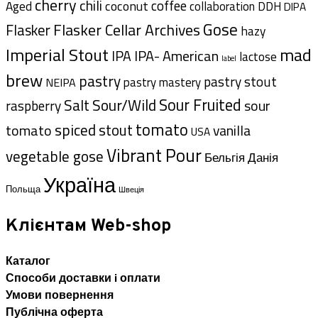
cherry
chili
coffee
coconut
Aged
collaboration
DDH
DIPA
Gose
Flasker Cellar Archives
Flasker
hazy
Imperial Stout
mad
IPA- American
IPA
lactose
label
brew
pastry
pastry stout
pastry mastery
NEIPA
Sour Fruited
Salt
Sour/Wild
sour
raspberry
tomato
spiced
tomato
stout
vanilla
USA
Vibrant Pour
vegetable gose
Данія
Бельгія
Україна
Польща
Швеція
Клієнтам Web-shop
Каталог
Способи доставки i оплати
Умови повернення
Публічна оферта