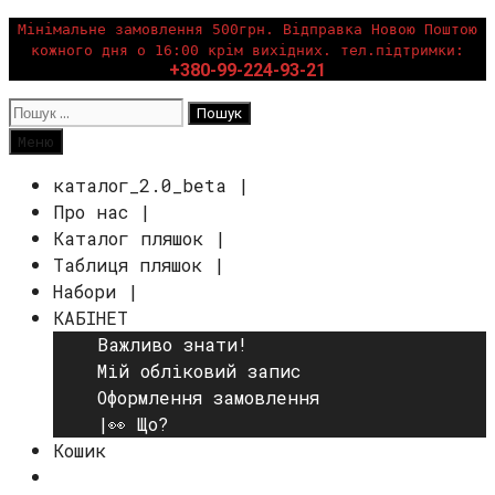
Перейти
Мінімальне замовлення 500грн. Відправка Новою Поштою
кожного дня о 16:00 крім вихідних. тел.підтримки:
до
+380-99-224-93-21
вмісту
Пошук:
Пошук
Меню
каталог_2.0_beta |
Про нас |
Каталог пляшок |
Таблиця пляшок |
Набори |
КАБІНЕТ
Важливо знати!
Мій обліковий запис
Оформлення замовлення
|👀 Що?
Кошик
Пошук