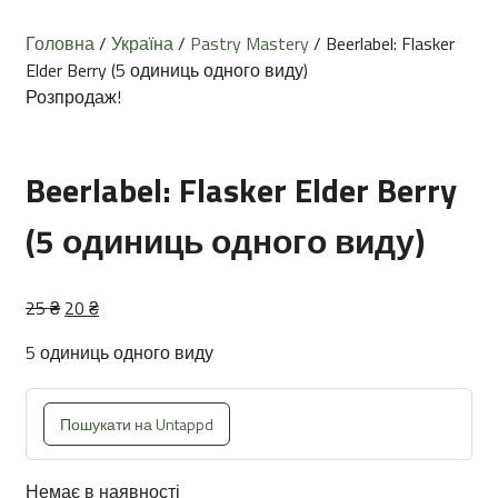
Головна
/
Україна
/
Pastry Mastery
/ Beerlabel: Flasker
Elder Berry (5 одиниць одного виду)
Розпродаж!
Beerlabel: Flasker Elder Berry
(5 одиниць одного виду)
Оригінальна
Поточна
25
₴
20
₴
ціна:
ціна:
5 одиниць одного виду
25 ₴.
20 ₴.
Пошукати на Untappd
Немає в наявності